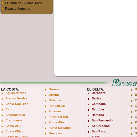
El Clima de Buenos Aires
Rutas y Accesos
LA COSTA:
Orense
EL DELTA:
B
Aguas Verdes
Baradero
Oriente
B
Arenas Verdes
Berisso
Ostende
C
Bahia San Blas
Campana
Pehuen Co
C
Carilo
Escobar
Pinamar
C
Chapadmalal
Ramallo
Pinar del Sol
O
Claromeco
San Fernando
Punta Alta
P
Costa Azul
San Nicolas
Punta Medanos
S
Costa Chica
San Pedro
Quequen
S
Costa del Este
Tigre