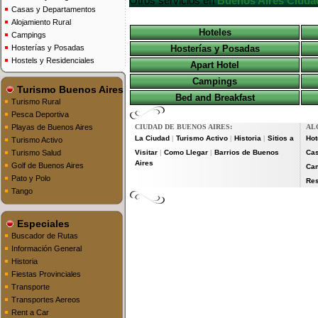
Otros servicios en
Buenos Aires Ciuda
Casas y Departamentos
Alojamiento Rural
Hoteles
Campings
Hosterías y Posadas
Hosterías y Posadas
Hostels y Residenciales
Apart Hotel
Campings
Turismo Buenos Aires
Bed and Breakfast
Turismo Rural
Pesca Deportiva
Playas de Buenos Aires
CIUDAD DE BUENOS AIRES:
AL
La Ciudad
Turismo Activo
Historia
Sitios a
Hot
|
|
|
Turismo Activo
Turismo Salud
Visitar
Como Llegar
Barrios de Buenos
Cas
|
|
Aires
Golf de Buenos Aires
Ca
Pato y Polo
Res
Tango
Especiales
Buscador de Rutas
Información General
Historia
Fiestas Provinciales
Transporte
Transportes Aereos
Rent a Car