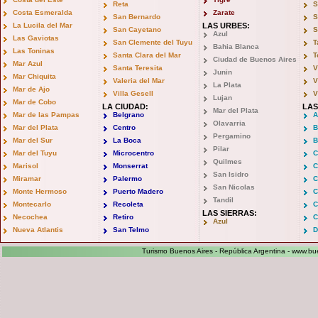
Reta
S
Costa Esmeralda
Zarate
San Bernardo
S
La Lucila del Mar
LAS URBES:
San Cayetano
S
Azul
Las Gaviotas
San Clemente del Tuyu
T
Bahia Blanca
Las Toninas
Santa Clara del Mar
T
Ciudad de Buenos Aires
Mar Azul
Santa Teresita
V
Junin
Mar Chiquita
Valeria del Mar
V
La Plata
Mar de Ajo
Villa Gesell
V
Lujan
Mar de Cobo
LA CIUDAD:
LAS
Mar del Plata
Mar de las Pampas
Belgrano
A
Olavarria
Mar del Plata
Centro
B
Pergamino
Mar del Sur
La Boca
B
Pilar
Mar del Tuyu
Microcentro
C
Quilmes
Marisol
Monserrat
C
San Isidro
Miramar
Palermo
C
San Nicolas
Monte Hermoso
Puerto Madero
C
Tandil
Montecarlo
Recoleta
C
LAS SIERRAS:
Necochea
Retiro
C
Azul
Nueva Atlantis
San Telmo
D
Turismo Buenos Aires - República Argentina -
www.bue