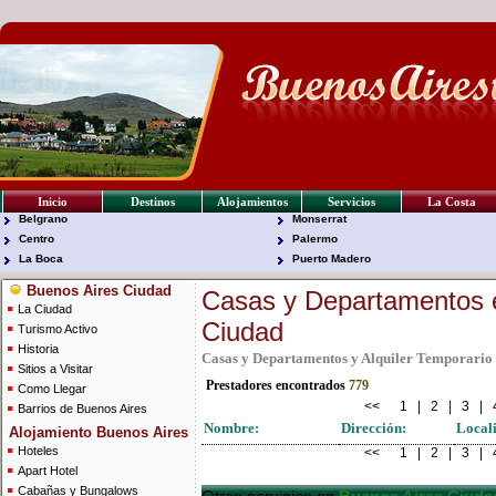
Inicio
Destinos
Alojamientos
Servicios
La Costa
Belgrano
Monserrat
Centro
Palermo
La Boca
Puerto Madero
Buenos Aires Ciudad
Casas y Departamentos 
La Ciudad
Ciudad
Turismo Activo
Historia
Casas y Departamentos y Alquiler Temporario 
Sitios a Visitar
Prestadores encontrados
779
Como Llegar
<<
1
|
2
|
3
|
Barrios de Buenos Aires
Nombre:
Dirección:
Local
Alojamiento Buenos Aires
Hoteles
<<
1
|
2
|
3
|
Apart Hotel
Cabañas y Bungalows