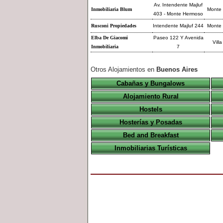
Av. Intendente Majluf
Inmobiliaria Blum
Monte
403 - Monte Hermoso
Rusconi Propiedades
Intendente Majluf 244
Monte
Elba De Giacomi
Paseo 122 Y Avenida
Villa
Inmobiliaria
7
Otros Alojamientos en
Buenos Aires
Cabañas y Bungalows
Alojamiento Rural
Hostels
Hosterías y Posadas
Bed and Breakfast
Inmobiliarias Turísticas