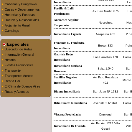
Inmobiliarios
La
Cabañas y Bungalows
Portillo & Lalli
Casas y Departamentos
Av. San Martín 875
Es
Propiedades
Hosterias y Posadas
Hostels y Residenciales
Anecochea Alquiler
Necochea
Nec
Alojamiento Rural
Temporario
Campings
Inmobiliaria Cignetti
Azopardo 462
2 d
Fernando D. Fernández -
Especiales
Brown 333
Peh
Inmobiliaria
Buscador de Rutas
Información General
Gabriela Rojas
Las Camelias 178
Costa 
Historia
Inmobiliaria
Fiestas Provinciales
Inmobiliaria Mariana
Salta 1.540
San
Transporte
Bennazar
Transportes Aereos
Semillán Negocios
Av. Faro Recalada
Monte
Rent a Car
Inmobiliarios
492
El Clima de Buenos Aires
Rutas y Accesos
Didone Inmobiliaria
San Juan Nº 1732
San B
Delia Duarte Inmobiliaria
Avenida 2 Nº 341
Costa 
Viscarra Propiedades
Drumond
San B
Av. Bs. As. 1228 Villa
Inmobiliaria De Ovando
Villa
Gesell