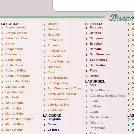
LA COSTA:
Orense
EL DELTA:
B
Aguas Verdes
Baradero
Oriente
B
Arenas Verdes
Berisso
Ostende
C
Bahia San Blas
Campana
Pehuen Co
C
Carilo
Escobar
Pinamar
C
Chapadmalal
Ramallo
Pinar del Sol
O
Claromeco
San Fernando
Punta Alta
P
Costa Azul
San Nicolas
Punta Medanos
S
Costa Chica
San Pedro
Quequen
S
Costa del Este
Tigre
Reta
S
Costa Esmeralda
Zarate
San Bernardo
S
La Lucila del Mar
LAS URBES:
San Cayetano
S
Azul
Las Gaviotas
San Clemente del Tuyu
T
Bahia Blanca
Las Toninas
Santa Clara del Mar
T
Ciudad de Buenos Aires
Mar Azul
Santa Teresita
V
Junin
Mar Chiquita
Valeria del Mar
V
La Plata
Mar de Ajo
Villa Gesell
V
Lujan
Mar de Cobo
LA CIUDAD:
LAS
Mar del Plata
Mar de las Pampas
Belgrano
A
Olavarria
Mar del Plata
Centro
B
Pergamino
Mar del Sur
La Boca
B
Pilar