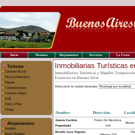
Inicio
Destinos
Alojamientos
Servicios
La Costa
Inmobiliarias Turísticas 
Turismo
Turismo Rural
Inmobiliarias Turísticas y Alquiler Temporari
Pesca Deportiva
Estancias en Buenos Aires
Playas
Seleccione la ciudad deseada
Turismo Activo
Turismo Salud
Golf
Pato y Polo
Tango
Nombre:
Dirección:
Local
Asensio Facchini
Pedro De Mendoza
Alojamientos
Monte
Propiedades
144
Hoteles
Ricardo Sacco Negocios
Tr
Apart Hoteles
Villegas 720