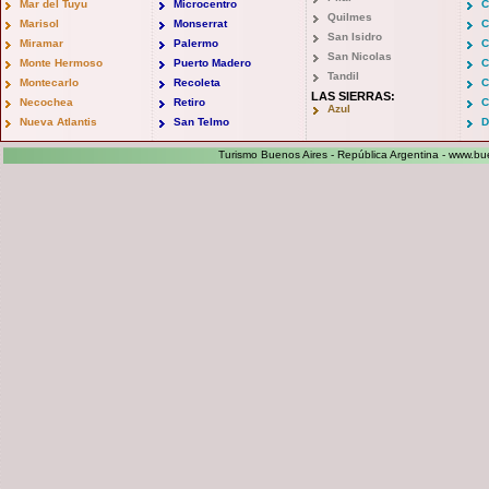
Mar del Tuyu
Microcentro
C
Quilmes
Marisol
Monserrat
C
San Isidro
Miramar
Palermo
C
San Nicolas
Monte Hermoso
Puerto Madero
C
Tandil
Montecarlo
Recoleta
C
LAS SIERRAS:
Necochea
Retiro
C
Azul
Nueva Atlantis
San Telmo
D
Turismo Buenos Aires - República Argentina -
www.bue