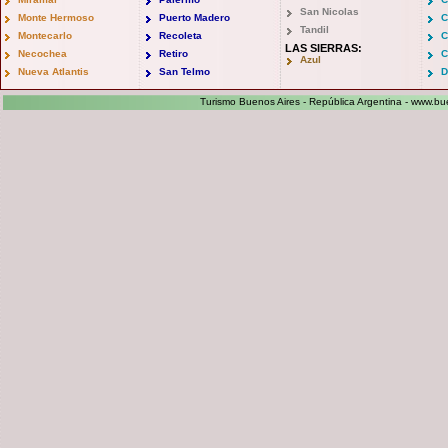
San Nicolas
Monte Hermoso
Puerto Madero
C
Tandil
Montecarlo
Recoleta
C
LAS SIERRAS:
Necochea
Retiro
C
Azul
Nueva Atlantis
San Telmo
D
Turismo Buenos Aires - República Argentina -
www.bue