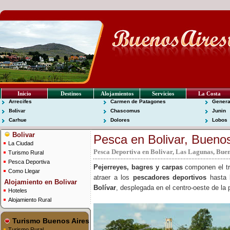
Inicio
Destinos
Alojamientos
Servicios
La Costa
Arrecifes
Carmen de Patagones
Genera
Bolivar
Chascomus
Junin
Carhue
Dolores
Lobos
Bolivar
Pesca en Bolivar, Buenos
La Ciudad
Pesca Deportiva en Bolivar, Las Lagunas, Buen
Turismo Rural
Pesca Deportiva
Pejerreyes, bagres y carpas
componen el trí
Como Llegar
atraer a los
pescadores deportivos
hasta l
Alojamiento en Bolivar
Bolívar
, desplegada en el centro-oeste de la 
Hoteles
Alojamiento Rural
Turismo Buenos Aires
Turismo Rural