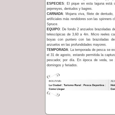
ESPECIES
: El pique en esta laguna está 
pejerreyes, dentudos y bagres.
CARNADA
: Mojarra viva, filete de dentudo, 
artificiales más rendidores son las spinners
Spruce.
EQUIPO
: De fondo 2 anzuelos brazoladas de
telescópicas de 3,60 a 4m. Micro reeles c
boyas con puntero con las brazoladas de
anzuelos en las profundidades mayores.
TEMPORADA
: La temporada de pesca se ex
el 31 de agosto, estando permitida la captu
pescador, por día. En época de veda, se 
domingos y feriados.
BOLIVAR:
AL
La Ciudad
Turismo Rural
Pesca Deportiva
Hot
|
|
|
Como Llegar
Co