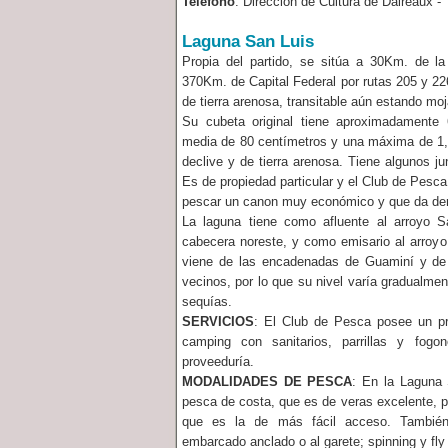
Teléfono
: Dirección de Cultura de Daireaux - 
Laguna San Luis
Propia del partido, se sitúa a 30Km. de l
370Km. de Capital Federal por rutas 205 y 22
de tierra arenosa, transitable aún estando mo
Su cubeta original tiene aproximadamente
media de 80 centímetros y una máxima de 1
declive y de tierra arenosa. Tiene algunos j
Es de propiedad particular y el Club de Pesca
pescar un canon muy económico y que da de
La laguna tiene como afluente al arroyo 
cabecera noreste, y como emisario al arroyo
viene de las encadenadas de Guaminí y de
vecinos, por lo que su nivel varía gradualme
sequías.
SERVICIOS
: El Club de Pesca posee un pr
camping con sanitarios, parrillas y fogo
proveeduría.
MODALIDADES DE PESCA
: En la Laguna 
pesca de costa, que es de veras excelente, pr
que es la de más fácil acceso. También 
embarcado anclado o al garete; spinning y fly