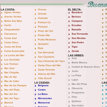
LA COSTA:
Orense
EL DELTA:
B
Aguas Verdes
Baradero
Oriente
B
Arenas Verdes
Berisso
Ostende
C
Bahia San Blas
Campana
Pehuen Co
C
Carilo
Escobar
Pinamar
C
Chapadmalal
Ramallo
Pinar del Sol
O
Claromeco
San Fernando
Punta Alta
P
Costa Azul
San Nicolas
Punta Medanos
S
Costa Chica
San Pedro
Quequen
S
Costa del Este
Tigre
Reta
S
Costa Esmeralda
Zarate
San Bernardo
S
La Lucila del Mar
LAS URBES:
San Cayetano
S
Azul
Las Gaviotas
San Clemente del Tuyu
T
Bahia Blanca
Las Toninas
Santa Clara del Mar
T
Ciudad de Buenos Aires
Mar Azul
Santa Teresita
V
Junin
Mar Chiquita
Valeria del Mar
V
La Plata
Mar de Ajo
Villa Gesell
V
Lujan
Mar de Cobo
LA CIUDAD:
LAS
Mar del Plata
Mar de las Pampas
Belgrano
A
Olavarria
Mar del Plata
Centro
B
Pergamino
Mar del Sur
La Boca
B
Pilar
Mar del Tuyu
Microcentro
C
Quilmes
Marisol
Monserrat
C
San Isidro
Miramar
Palermo
C