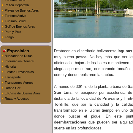
Pesca Deportiva
Playas de Buenos Aires
Turismo Activo
Turismo Salud
Golf de Buenos Aires
Pato y Polo
Tango
Especiales
Destacan en el territorio bolivarense
lagunas
Buscador de Rutas
muy buena
pesca
. No hay más que ver lo
Información General
aficionados bajan de los botes o mantienen j
Historia
alegría que muestran, comparando tamaños,
Fiestas Provinciales
cómo y dónde realizaron la captura.
Transporte
Transportes Aereos
A menos de 30Km. de la planta urbana de
Sa
Rent a Car
San Luis
, el pesquero por excelencia de
El Clima de Buenos Aires
distancia de la localidad de
Pirovano
y limít
Rutas y Accesos
Tordillo
, que por la cantidad y la calid
transformado en el último tiempo en uno 
donde buscar el pique. En este pun
de
embarcaciones
que pueden ser alquilad
suerte en las profundidades.