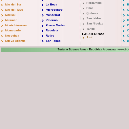
Pergamino
Mar del Sur
La Boca
B
Pilar
Mar del Tuyu
Microcentro
C
Quilmes
Marisol
Monserrat
C
San Isidro
Miramar
Palermo
C
San Nicolas
Monte Hermoso
Puerto Madero
C
Tandil
Montecarlo
Recoleta
C
LAS SIERRAS:
Necochea
Retiro
C
Azul
Nueva Atlantis
San Telmo
D
Turismo Buenos Aires - República Argentina -
www.bue