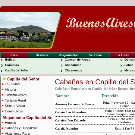
Inicio
Destinos
Alojamientos
Servicios
La Costa
Bolivar
Carmen de Areco
Genera
Cañuelas
Chacabuco
Lobos
Capilla del Señor
Chascomus
Merce
Capilla del Señor
Cabañas en Capilla del 
La Ciudad
Cabañas y Bungalows en Capilla del Señor Buenos Air
Historia
Turismo Activo
Nombre:
Dirección:
Turismo Rural
Ruta Provincial 39 - Ca
Amancay Cabañas De Campo
Sitios a Visitar
Señor
Ruta 8 Ramal Pilar K
Como Llegar
Cabaña Los Almendros
Barrio Parque Exalt
Alojamiento Capilla del Sr.
Alem Y Echeverría 
Cabañas Don Eduardo
Cardales
Hoteles
Cabañas y Bungalows
Cabaña Kumelén
Ruta 8 Km 74
Alojamiento Rural