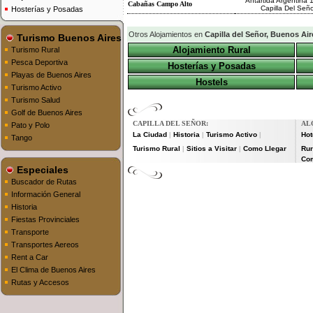
Antártida Argentina 1
Cabañas Campo Alto
Capilla Del Señ
Hosterías y Posadas
Otros Alojamientos en
Capilla del Señor, Buenos Air
Turismo Buenos Aires
Alojamiento Rural
Turismo Rural
Pesca Deportiva
Hosterías y Posadas
Playas de Buenos Aires
Hostels
Turismo Activo
Turismo Salud
Golf de Buenos Aires
CAPILLA DEL SEÑOR:
AL
Pato y Polo
La Ciudad
Historia
Turismo Activo
Hot
|
|
|
Tango
Turismo Rural
Sitios a Visitar
Como Llegar
Rur
|
|
Co
Especiales
Buscador de Rutas
Información General
Historia
Fiestas Provinciales
Transporte
Transportes Aereos
Rent a Car
El Clima de Buenos Aires
Rutas y Accesos