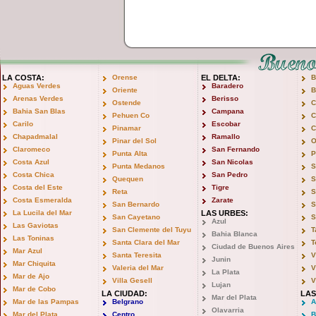
LA COSTA:
Orense
EL DELTA:
B
Aguas Verdes
Baradero
Oriente
B
Arenas Verdes
Berisso
Ostende
C
Bahia San Blas
Campana
Pehuen Co
C
Carilo
Escobar
Pinamar
C
Chapadmalal
Ramallo
Pinar del Sol
O
Claromeco
San Fernando
Punta Alta
P
Costa Azul
San Nicolas
Punta Medanos
S
Costa Chica
San Pedro
Quequen
S
Costa del Este
Tigre
Reta
S
Costa Esmeralda
Zarate
San Bernardo
S
La Lucila del Mar
LAS URBES:
San Cayetano
S
Azul
Las Gaviotas
San Clemente del Tuyu
T
Bahia Blanca
Las Toninas
Santa Clara del Mar
T
Ciudad de Buenos Aires
Mar Azul
Santa Teresita
V
Junin
Mar Chiquita
Valeria del Mar
V
La Plata
Mar de Ajo
Villa Gesell
V
Lujan
Mar de Cobo
LA CIUDAD:
LAS
Mar del Plata
Mar de las Pampas
Belgrano
A
Olavarria
Mar del Plata
Centro
B