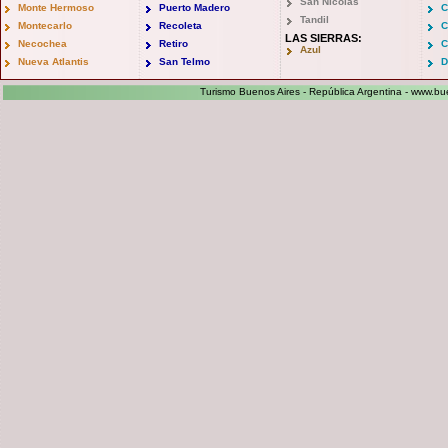
San Nicolas
Monte Hermoso
Puerto Madero
C
Tandil
Montecarlo
Recoleta
C
LAS SIERRAS:
Necochea
Retiro
C
Azul
Nueva Atlantis
San Telmo
D
Turismo Buenos Aires - República Argentina -
www.bue