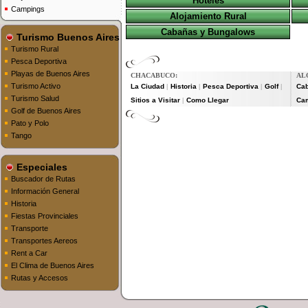
Hoteles
Campings
Alojamiento Rural
Cabañas y Bungalows
Turismo Buenos Aires
Turismo Rural
Pesca Deportiva
Playas de Buenos Aires
CHACABUCO:
AL
Turismo Activo
La Ciudad
Historia
Pesca Deportiva
Golf
Ca
|
|
|
|
Turismo Salud
Sitios a Visitar
Como Llegar
Ca
|
Golf de Buenos Aires
Pato y Polo
Tango
Especiales
Buscador de Rutas
Información General
Historia
Fiestas Provinciales
Transporte
Transportes Aereos
Rent a Car
El Clima de Buenos Aires
Rutas y Accesos