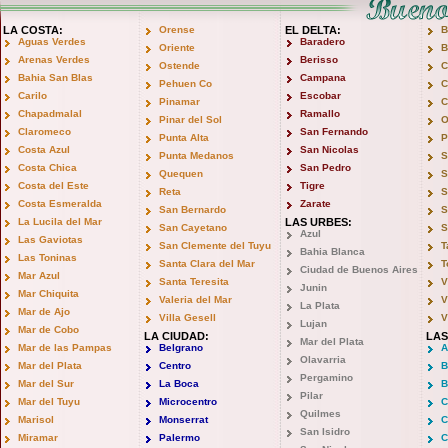
LA COSTA:
Orense
EL DELTA:
B
Aguas Verdes
Baradero
Oriente
B
Arenas Verdes
Berisso
Ostende
C
Bahia San Blas
Campana
Pehuen Co
C
Carilo
Escobar
Pinamar
C
Chapadmalal
Ramallo
Pinar del Sol
O
Claromeco
San Fernando
Punta Alta
P
Costa Azul
San Nicolas
Punta Medanos
S
Costa Chica
San Pedro
Quequen
S
Costa del Este
Tigre
Reta
S
Costa Esmeralda
Zarate
San Bernardo
S
La Lucila del Mar
LAS URBES:
San Cayetano
S
Azul
Las Gaviotas
San Clemente del Tuyu
T
Bahia Blanca
Las Toninas
Santa Clara del Mar
T
Ciudad de Buenos Aires
Mar Azul
Santa Teresita
V
Junin
Mar Chiquita
Valeria del Mar
V
La Plata
Mar de Ajo
Villa Gesell
V
Lujan
Mar de Cobo
LA CIUDAD:
LAS
Mar del Plata
Mar de las Pampas
Belgrano
A
Olavarria
Mar del Plata
Centro
B
Pergamino
Mar del Sur
La Boca
B
Pilar
Mar del Tuyu
Microcentro
C
Quilmes
Marisol
Monserrat
C
San Isidro
Miramar
Palermo
C