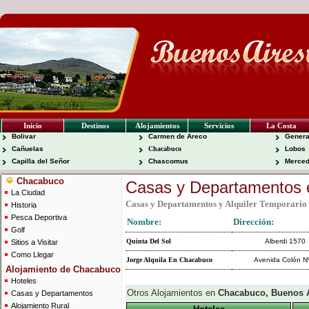
Inicio
Destinos
Alojamientos
Servicios
La Costa
Bolivar
Carmen de Areco
Genera
Cañuelas
Chacabuco
Lobos
Capilla del Señor
Chascomus
Merce
Chacabuco
Casas y Departamentos
La Ciudad
Casas y Departamentos y Alquiler Temporario
Historia
Pesca Deportiva
Nombre:
Dirección:
Golf
Quinta Del Sol
Alberdi 1570
Sitios a Visitar
Como Llegar
Jorge Alquila En Chacabuco
Avenida Colón N
Alojamiento de Chacabuco
Hoteles
Otros Alojamientos en
Chacabuco, Buenos 
Casas y Departamentos
Alojamiento Rural