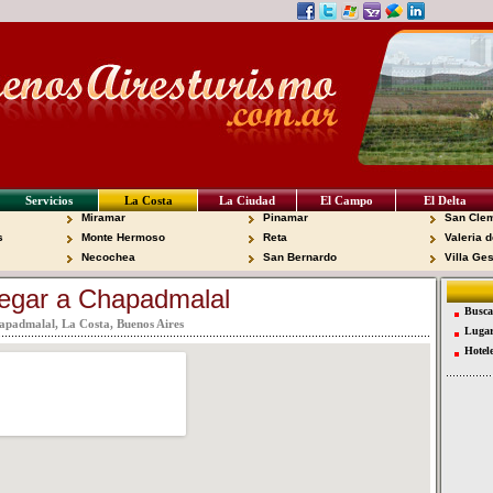
Servicios
La Costa
La Ciudad
El Campo
El Delta
Miramar
Pinamar
San Clem
s
Monte Hermoso
Reta
Valeria d
Necochea
San Bernardo
Villa Ges
egar a Chapadmalal
Busca
padmalal, La Costa, Buenos Aires
Lugar
Hotel