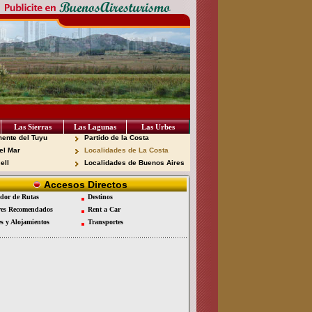
Las Sierras
Las Lagunas
Las Urbes
ente del Tuyu
Partido de la Costa
el Mar
Localidades de La Costa
ell
Localidades de Buenos Aires
Accesos Directos
dor de Rutas
Destinos
es Recomendados
Rent a Car
es y Alojamientos
Transportes