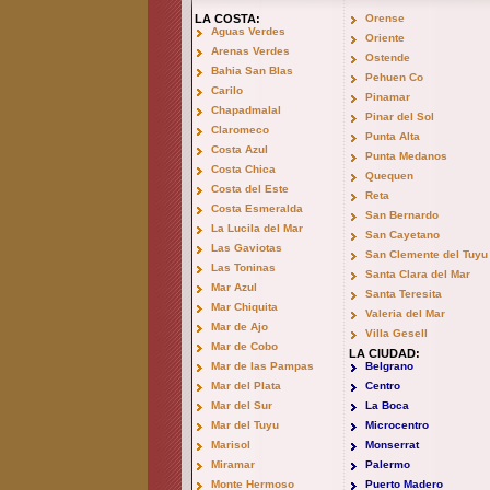
LA COSTA:
Orense
Aguas Verdes
Oriente
Arenas Verdes
Ostende
Bahia San Blas
Pehuen Co
Carilo
Pinamar
Chapadmalal
Pinar del Sol
Claromeco
Punta Alta
Costa Azul
Punta Medanos
Costa Chica
Quequen
Costa del Este
Reta
Costa Esmeralda
San Bernardo
La Lucila del Mar
San Cayetano
Las Gaviotas
San Clemente del Tuyu
Las Toninas
Santa Clara del Mar
Mar Azul
Santa Teresita
Mar Chiquita
Valeria del Mar
Mar de Ajo
Villa Gesell
Mar de Cobo
LA CIUDAD:
Mar de las Pampas
Belgrano
Mar del Plata
Centro
Mar del Sur
La Boca
Mar del Tuyu
Microcentro
Marisol
Monserrat
Miramar
Palermo
Monte Hermoso
Puerto Madero