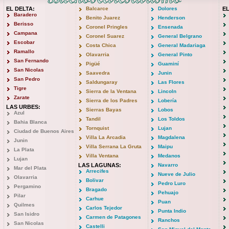
EL DELTA:
Balcarce
Dolores
E
Baradero
Benito Juarez
Henderson
Berisso
Coronel Pringles
Ensenada
Campana
Coronel Suarez
General Belgrano
Escobar
Costa Chica
General Madariaga
Ramallo
Olavarria
General Pinto
San Fernando
Pigüé
Guaminí
San Nicolas
Saavedra
Junin
San Pedro
Saldungaray
Las Flores
Tigre
Sierra de la Ventana
Lincoln
Zarate
Sierra de los Padres
Lobería
LAS URBES:
Sierras Bayas
Lobos
Azul
Tandil
Los Toldos
Bahia Blanca
Tornquist
Lujan
Ciudad de Buenos Aires
Villa La Arcadia
Magdalena
Junin
Villa Serrana La Gruta
Maipu
La Plata
Villa Ventana
Medanos
Lujan
LAS LAGUNAS:
Navarro
Mar del Plata
Arrecifes
Nueve de Julio
Olavarria
Bolivar
Pedro Luro
Pergamino
Bragado
Pehuajo
Pilar
Carhue
Puan
Quilmes
Carlos Tejedor
Punta Indio
San Isidro
Carmen de Patagones
Ranchos
San Nicolas
Castelli