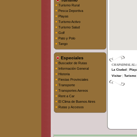
Turismo
Turismo Rural
Pesca Deportiva
Playas
Turismo Activo
Turismo Salud
Golf
Pato y Polo
Tango
Especiales
Buscador de Rutas
CHAPADMALAL:
Información General
La Ciudad
Play
|
Historia
Visitar
Turismo 
|
Fiestas Provinciales
Transporte
Transportes Aereos
Rent a Car
El Clima de Buenos Aires
Rutas y Accesos