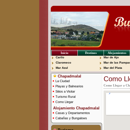
Inicio
Destinos
Alojamientos
Carilo
Mar de Ajo
Claromeco
Mar de las Pampa
Mar Azul
Mar del Plata
Chapadmalal
Como Ll
La Ciudad
Como Llegar a Cha
Playas y Balnearios
Sitios a Visitar
Turismo Rural
Como Llegar
Alojamiento Chapadmalal
Casas y Departamentos
Cabañas y Bungalows