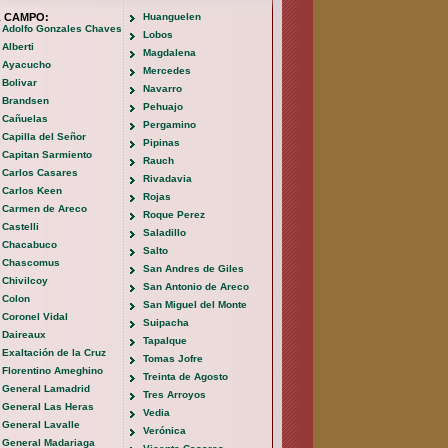
L CAMPO:
Huanguelen
Adolfo Gonzales Chaves
Lobos
Alberti
Magdalena
Ayacucho
Mercedes
Bolivar
Navarro
Brandsen
Pehuajo
Cañuelas
Pergamino
Capilla del Señor
Pipinas
Capitan Sarmiento
Rauch
Carlos Casares
Rivadavia
Carlos Keen
Rojas
Carmen de Areco
Roque Perez
Castelli
Saladillo
Chacabuco
Salto
Chascomus
San Andres de Giles
Chivilcoy
San Antonio de Areco
Colon
San Miguel del Monte
Coronel Vidal
Suipacha
Daireaux
Tapalque
Exaltación de la Cruz
Tomas Jofre
Florentino Ameghino
Treinta de Agosto
General Lamadrid
Tres Arroyos
General Las Heras
Vedia
General Lavalle
Verónica
General Madariaga