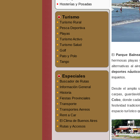
Hosterías y Posadas
Turismo
Turismo Rural
Pesca Deportiva
Playas
Turismo Activo
Turismo Salud
Golf
El
Parque Balnea
Pato y Polo
hermosas playas y
Tango
alternativas al ai
deportes náutic
Especiales
inquietos.
Buscador de Rutas
Información General
Desde el amplio 
Historia
carpas, guardavi
Fiestas Provinciales
Cobo
, donde cada
Transporte
festividad tradici
Transportes Aereos
espacio turístico
Rent a Car
El Clima de Buenos Aires
Rutas y Accesos