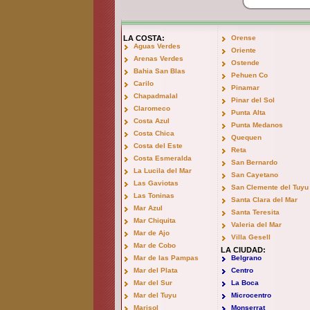
LA COSTA:
Orense
Aguas Verdes
Oriente
Arenas Verdes
Ostende
Bahia San Blas
Pehuen Co
Carilo
Pinamar
Chapadmalal
Pinar del Sol
Claromeco
Punta Alta
Costa Azul
Punta Medanos
Costa Chica
Quequen
Costa del Este
Reta
Costa Esmeralda
San Bernardo
La Lucila del Mar
San Cayetano
Las Gaviotas
San Clemente del Tuyu
Las Toninas
Santa Clara del Mar
Mar Azul
Santa Teresita
Mar Chiquita
Valeria del Mar
Mar de Ajo
Villa Gesell
Mar de Cobo
LA CIUDAD:
Mar de las Pampas
Belgrano
Mar del Plata
Centro
Mar del Sur
La Boca
Mar del Tuyu
Microcentro
Marisol
Monserrat