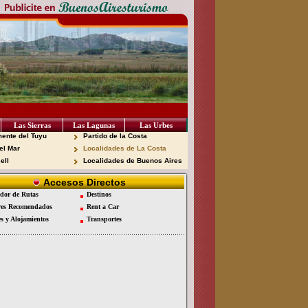
Las Sierras
Las Lagunas
Las Urbes
ente del Tuyu
Partido de la Costa
el Mar
Localidades de La Costa
ell
Localidades de Buenos Aires
Accesos Directos
dor de Rutas
Destinos
es Recomendados
Rent a Car
es y Alojamientos
Transportes