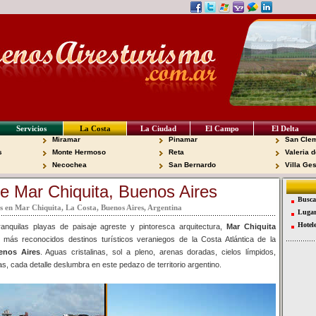
Servicios
La Costa
La Ciudad
El Campo
El Delta
Miramar
Pinamar
San Clem
s
Monte Hermoso
Reta
Valeria d
Necochea
San Bernardo
Villa Ges
e Mar Chiquita, Buenos Aires
Busca
s en Mar Chiquita, La Costa, Buenos Aires, Argentina
Lugar
Hotel
anquilas playas de paisaje agreste y pintoresca arquitectura,
Mar Chiquita
 más reconocidos destinos turísticos veraniegos de la Costa Atlántica de la
enos Aires
. Aguas cristalinas, sol a pleno, arenas doradas, cielos límpidos,
s, cada detalle deslumbra en este pedazo de territorio argentino.