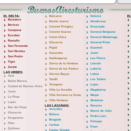
EL DELTA:
Balcarce
Dolores
E
Baradero
Benito Juarez
Henderson
Berisso
Coronel Pringles
Ensenada
Campana
Coronel Suarez
General Belgrano
Escobar
Costa Chica
General Madariaga
Ramallo
Olavarria
General Pinto
San Fernando
Pigüé
Guaminí
San Nicolas
Saavedra
Junin
San Pedro
Saldungaray
Las Flores
Tigre
Sierra de la Ventana
Lincoln
Zarate
Sierra de los Padres
Lobería
LAS URBES:
Sierras Bayas
Lobos
Azul
Tandil
Los Toldos
Bahia Blanca
Tornquist
Lujan
Ciudad de Buenos Aires
Villa La Arcadia
Magdalena
Junin
Villa Serrana La Gruta
Maipu
La Plata
Villa Ventana
Medanos
Lujan
LAS LAGUNAS:
Navarro
Mar del Plata
Arrecifes
Nueve de Julio
Olavarria
Bolivar
Pedro Luro
Pergamino
Bragado
Pehuajo
Pilar
Carhue
Puan
Quilmes
Carlos Tejedor