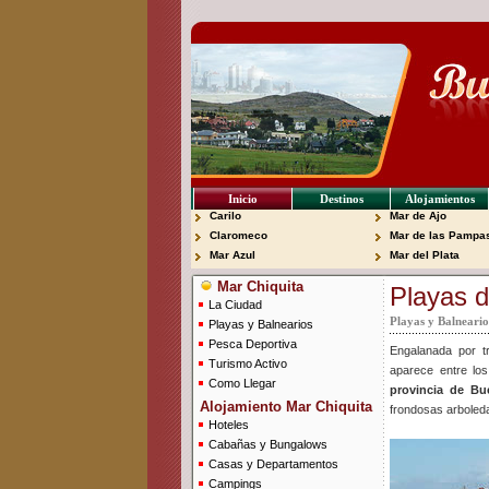
Inicio
Destinos
Alojamientos
Carilo
Mar de Ajo
Claromeco
Mar de las Pampa
Mar Azul
Mar del Plata
Mar Chiquita
Playas d
La Ciudad
Playas y Balneario
Playas y Balnearios
Pesca Deportiva
Engalanada por tr
Turismo Activo
aparece entre los
Como Llegar
provincia de Bu
Alojamiento Mar Chiquita
frondosas arboleda
Hoteles
Cabañas y Bungalows
Casas y Departamentos
Campings