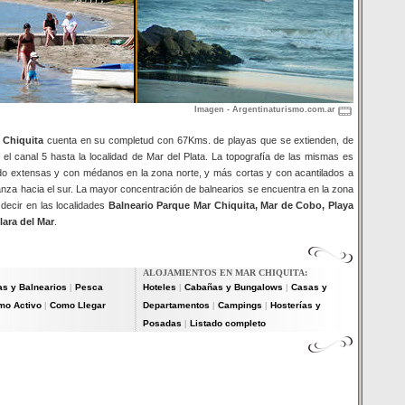
Imagen - Argentinaturismo.com.ar
 Chiquita
cuenta en su completud con 67Kms. de playas que se extienden, de
 el canal 5 hasta la localidad de Mar del Plata. La topografía de las mismas es
do extensas y con médanos en la zona norte, y más cortas y con acantilados a
nza hacia el sur. La mayor concentración de balnearios se encuentra en la zona
s decir en las localidades
Balneario Parque Mar Chiquita, Mar de Cobo, Playa
lara del Mar
.
ALOJAMIENTOS EN MAR CHIQUITA:
as y Balnearios
Pesca
Hoteles
Cabañas y Bungalows
Casas y
|
|
|
mo Activo
Como Llegar
Departamentos
Campings
Hosterías y
|
|
|
Posadas
Listado completo
|