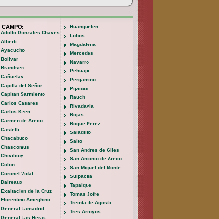
L CAMPO:
Huanguelen
Adolfo Gonzales Chaves
Lobos
Alberti
Magdalena
Ayacucho
Mercedes
Bolivar
Navarro
Brandsen
Pehuajo
Cañuelas
Pergamino
Capilla del Señor
Pipinas
Capitan Sarmiento
Rauch
Carlos Casares
Rivadavia
Carlos Keen
Rojas
Carmen de Areco
Roque Perez
Castelli
Saladillo
Chacabuco
Salto
Chascomus
San Andres de Giles
Chivilcoy
San Antonio de Areco
Colon
San Miguel del Monte
Coronel Vidal
Suipacha
Daireaux
Tapalque
Exaltación de la Cruz
Tomas Jofre
Florentino Ameghino
Treinta de Agosto
General Lamadrid
Tres Arroyos
General Las Heras