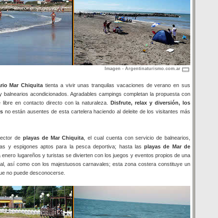
Imagen - Argentinaturismo.com.ar
rio Mar Chiquita
tienta a vivir unas tranquilas vacaciones de verano en sus
 balnearios acondicionados. Agradables campings completan la propuesta con
re libre en contacto directo con la naturaleza.
Disfrute, relax y diversión, los
os
no están ausentes de esta cartelera haciendo al deleite de los visitantes más
sector de
playas de Mar Chiquita
, el cual cuenta con servicio de balnearios,
das y espigones aptos para la pesca deportiva; hasta las
playas de Mar de
 enero lugareños y turistas se divierten con los juegos y eventos propios de una
onal, así como con los majestuosos carnavales; esta zona costera constituye un
 que no puede desconocerse.