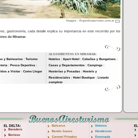
Imagen - Argentinaturismo.com.ar
es, gastronomía, cada detalle explica su importancia en este recorrido por los
tres de Miramar
.
ALOJAMIENTOS EN MIRAMAR:
as y Balnearios
Turismo
Hoteles
Apart Hotel
Cabañas y Bungalows
|
|
|
|
storia
Pesca Deportiva
Casas y Departamentos
Campings
|
|
|
|
itios a Visitar
Como Llegar
Hosterías y Posadas
Hostels y
|
|
Residenciales
Hotel Boutique
Listado
|
|
completo
EL DELTA:
Balcarce
Dolores
E
Baradero
Benito Juarez
Henderson
Berisso
Coronel Pringles
Ensenada