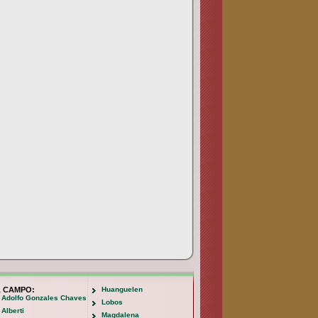
L CAMPO:
Huanguelen
Adolfo Gonzales Chaves
Lobos
Alberti
Magdalena