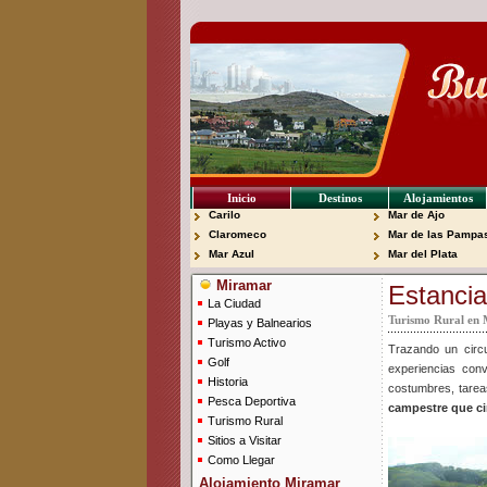
Inicio
Destinos
Alojamientos
Carilo
Mar de Ajo
Claromeco
Mar de las Pampa
Mar Azul
Mar del Plata
Miramar
Estancia
La Ciudad
Turismo Rural en 
Playas y Balnearios
Turismo Activo
Trazando un circu
Golf
experiencias conv
Historia
costumbres, tarea
Pesca Deportiva
campestre que ci
Turismo Rural
Sitios a Visitar
Como Llegar
Alojamiento Miramar