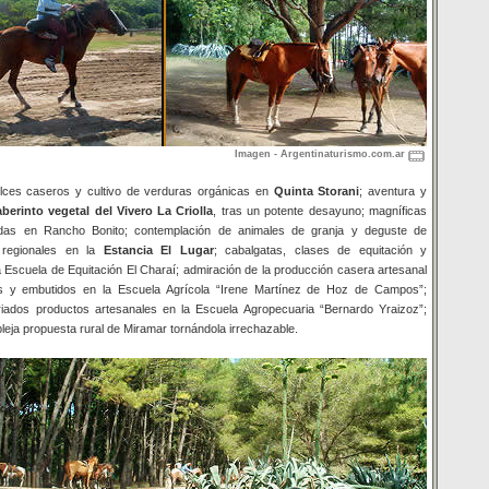
Imagen - Argentinaturismo.com.ar
lces caseros y cultivo de verduras orgánicas en
Quinta Storani
; aventura y
aberinto vegetal del Vivero La Criolla
, tras un potente desayuno; magníficas
ladas en Rancho Bonito; contemplación de animales de granja y deguste de
s regionales en la
Estancia El Lugar
; cabalgatas, clases de equitación y
a Escuela de Equitación El Charaí; admiración de la producción casera artesanal
es y embutidos en la Escuela Agrícola “Irene Martínez de Hoz de Campos”;
riados productos artesanales en la Escuela Agropecuaria “Bernardo Yraizoz”;
eja propuesta rural de Miramar tornándola irrechazable.