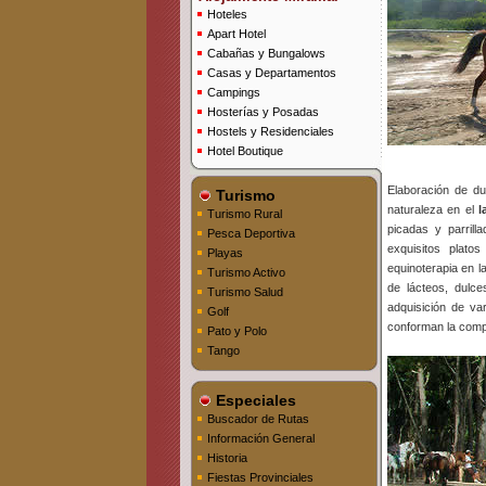
Hoteles
Apart Hotel
Cabañas y Bungalows
Casas y Departamentos
Campings
Hosterías y Posadas
Hostels y Residenciales
Hotel Boutique
Elaboración de du
Turismo
naturaleza en el
l
Turismo Rural
picadas y parril
Pesca Deportiva
exquisitos plato
Playas
equinoterapia en l
Turismo Activo
de lácteos, dulc
Turismo Salud
adquisición de va
Golf
conforman la compl
Pato y Polo
Tango
Especiales
Buscador de Rutas
Información General
Historia
Fiestas Provinciales