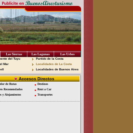
Las Sierras
Las Lagunas
Las Urbes
ente del Tuyu
Partido de la Costa
el Mar
Localidades de La Costa
ell
Localidades de Buenos Aires
Accesos Directos
dor de Rutas
Destinos
es Recomendados
Rent a Car
es y Alojamientos
Transportes