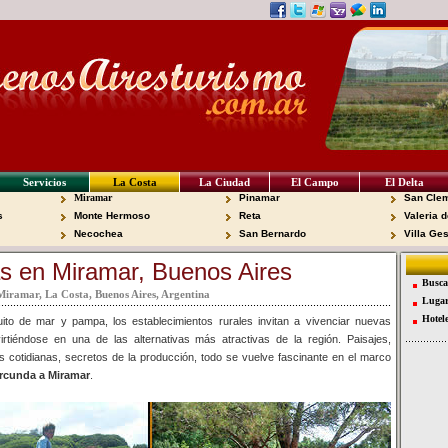
Servicios
La Costa
La Ciudad
El Campo
El Delta
Miramar
Pinamar
San Clem
s
Monte Hermoso
Reta
Valeria d
Necochea
San Bernardo
Villa Ges
s en Miramar, Buenos Aires
Busca
Miramar, La Costa, Buenos Aires, Argentina
Lugar
Hotel
ito de mar y pampa, los establecimientos rurales invitan a vivenciar nuevas
irtiéndose en una de las alternativas más atractivas de la región. Paisajes,
s cotidianas, secretos de la producción, todo se vuelve fascinante en el marco
rcunda a Miramar
.