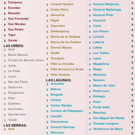
Campana
Coronel Suarez
General Belgrano
Escobar
Costa Chica
General Madariaga
Ramallo
Olavarria
General Pinto
San Fernando
Pigüé
Guaminí
San Nicolas
Saavedra
Junin
San Pedro
Saldungaray
Las Flores
Tigre
Sierra de la Ventana
Lincoln
Zarate
Sierra de los Padres
Lobería
LAS URBES:
Sierras Bayas
Lobos
Azul
Tandil
Los Toldos
Bahia Blanca
Tornquist
Lujan
Ciudad de Buenos Aires
Villa La Arcadia
Magdalena
Junin
Villa Serrana La Gruta
Maipu
La Plata
Villa Ventana
Medanos
Lujan
LAS LAGUNAS:
Navarro
Mar del Plata
Arrecifes
Nueve de Julio
Olavarria
Bolivar
Pedro Luro
Pergamino
Bragado
Pehuajo
Pilar
Carhue
Puan
Quilmes
Carlos Tejedor
Punta Indio
San Isidro
Carmen de Patagones
Ranchos
San Nicolas
Castelli
San Miguel del Monte
Tandil
Chascomus
Trenque Lauquen
LAS SIERRAS:
Coronel Dorrego
Azul
Veinticinco de Mayo
Daireaux