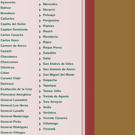
Ayacucho
Mercedes
Bolivar
Navarro
Brandsen
Pehuajo
Cañuelas
Pergamino
Capilla del Señor
Pipinas
Capitan Sarmiento
Rauch
Carlos Casares
Rivadavia
Carlos Keen
Rojas
Carmen de Areco
Roque Perez
Castelli
Saladillo
Chacabuco
Salto
Chascomus
San Andres de Giles
Chivilcoy
San Antonio de Areco
Colon
San Miguel del Monte
Coronel Vidal
Suipacha
Daireaux
Tapalque
Exaltación de la Cruz
Tomas Jofre
Florentino Ameghino
Treinta de Agosto
General Lamadrid
Tres Arroyos
General Las Heras
Vedia
General Lavalle
Verónica
General Madariaga
Vicente Casares
General Pirán
Villalonga
General Rodriguez
Vivoratá
General Villegas