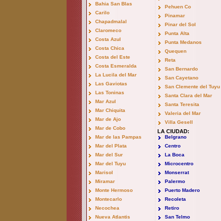
Bahia San Blas
Pehuen Co
Carilo
Pinamar
Chapadmalal
Pinar del Sol
Claromeco
Punta Alta
Costa Azul
Punta Medanos
Costa Chica
Quequen
Costa del Este
Reta
Costa Esmeralda
San Bernardo
La Lucila del Mar
San Cayetano
Las Gaviotas
San Clemente del Tuyu
Las Toninas
Santa Clara del Mar
Mar Azul
Santa Teresita
Mar Chiquita
Valeria del Mar
Mar de Ajo
Villa Gesell
Mar de Cobo
LA CIUDAD:
Mar de las Pampas
Belgrano
Mar del Plata
Centro
Mar del Sur
La Boca
Mar del Tuyu
Microcentro
Marisol
Monserrat
Miramar
Palermo
Monte Hermoso
Puerto Madero
Montecarlo
Recoleta
Necochea
Retiro
Nueva Atlantis
San Telmo