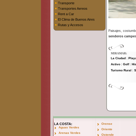
Transporte
Transportes Aereos
Rent a Car
El Clima de Buenos Aires
Rutas y Accesos
Paisajes, costumbr
senderos campes
MIRAMAR:
La Ciudad
Play
|
Activo
Golf
Hi
|
|
Turismo Rural
S
|
LA COSTA:
Orense
Aguas Verdes
Oriente
Arenas Verdes
Ostende