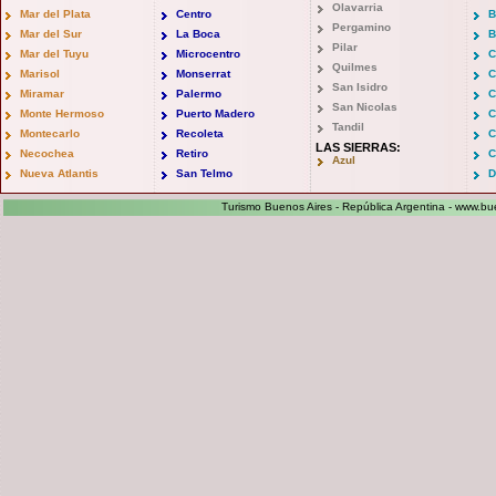
Olavarria
Mar del Plata
Centro
B
Pergamino
Mar del Sur
La Boca
B
Pilar
Mar del Tuyu
Microcentro
C
Quilmes
Marisol
Monserrat
C
San Isidro
Miramar
Palermo
C
San Nicolas
Monte Hermoso
Puerto Madero
C
Tandil
Montecarlo
Recoleta
C
LAS SIERRAS:
Necochea
Retiro
C
Azul
Nueva Atlantis
San Telmo
D
Turismo Buenos Aires - República Argentina -
www.bue