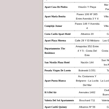
Mar 
Apart Casa De Piedra
Virazón Y Playa
Pa
Paseo 106 Nº 365
Apart María Bonita
Villa
Entre Avenida 3 Y 4
Paseo 146 Y Avenida
Complejo Jumar
Villa
4
Costa Carilo Apart Hotel
Albatros 20
Ca
Apart Playa Morena
Calle 29 Y El Médano
Las G
Amapolas 352 Entre
Departamentos The
4 Y 5 - Costa Del
Costa 
Residence
Este
San Ni
San Nicolás Plaza Hotel
Nación 144
los 
Posada Virgen De Loreto
Bulewski 3.551
Ta
Av. Costanera Y
Apart Punta Blanca
Belgrano - La Lucila
La Luci
Del Mar
Ciu
H A Bel Air
Arenales 1462
Bueno
Valeria Del Sol Apartaments
Bouchard 711
Valeri
Apart Cariló Quimey
Albatros Nº 56
Ca