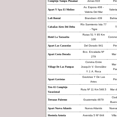
Complejo Tampu Pinamar
Jonas 610
Pi
Av. Espora 408 -
Apart Y Spa El Molino
Valeri
Valeria Del Mar
Loft Rental
Brandsen 439
Bahia
Río Sarmiento Isla 77
Cabañas Aires Del Delta
T
- Tigre
Rutas 51 Y 85 Km
Hotel La Tacuarita
Coronel
108
Apart Las Caracolas
Del Dorado 941
Pi
Bco. Encalada Nº
Apart Costa Dorada
Mar 
279
Corvina Entre
Mar 
Village De Las Pampas
Joaquín V. González
Pa
Y J. A. Roca
Gaviotas Y De Las
Apart Gaviotas
Pi
Artes
Tres 65 Complejo
Ruta Nº 11 Km 548.5
Mar d
Vacacional
Ciu
Terrazas Palermo
Guatemala 4879
Bueno
Apart Nueva Atlantis
Nueva Atlantis
Nueva 
Hostería Astoria
Avenida 5 Nº 644
Villa