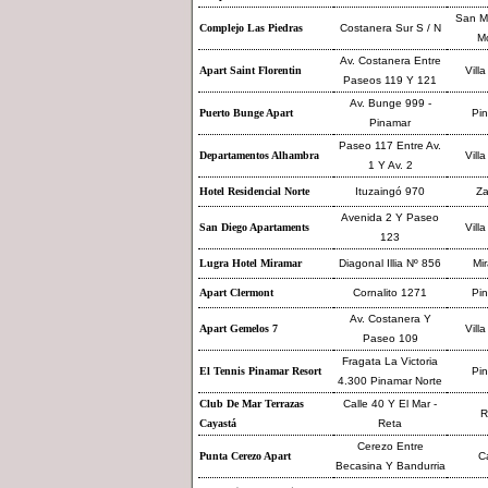
San Mi
Complejo Las Piedras
Costanera Sur S / N
M
Av. Costanera Entre
Apart Saint Florentin
Villa
Paseos 119 Y 121
Av. Bunge 999 -
Puerto Bunge Apart
Pi
Pinamar
Paseo 117 Entre Av.
Departamentos Alhambra
Villa
1 Y Av. 2
Hotel Residencial Norte
Ituzaingó 970
Za
Avenida 2 Y Paseo
San Diego Apartaments
Villa
123
Lugra Hotel Miramar
Diagonal Illia Nº 856
Mi
Apart Clermont
Cornalito 1271
Pi
Av. Costanera Y
Apart Gemelos 7
Villa
Paseo 109
Fragata La Victoria
El Tennis Pinamar Resort
Pi
4.300 Pinamar Norte
Club De Mar Terrazas
Calle 40 Y El Mar -
R
Cayastá
Reta
Cerezo Entre
Punta Cerezo Apart
Ca
Becasina Y Bandurria