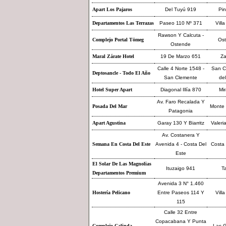
Apart Los Pajaros
Del Tuyú 919
Pi
Departamentos Las Terrazas
Paseo 110 Nº 371
Villa
Rawson Y Calcuta -
Complejo Portal Tömeg
Os
Ostende
Maral Zárate Hotel
19 De Marzo 651
Za
Calle 4 Norte 1548 -
San C
Deptosancle - Todo El Año
San Clemente
del
Hotel Super Apart
Diagonal Illía 870
Mi
Av. Faro Recalada Y
Posada Del Mar
Monte
Patagonia
Apart Agustina
Garay 130 Y Biarritz
Valeri
Av. Costanera Y
Semana En Costa Del Este
Avenida 4 - Costa Del
Costa 
Este
El Solar De Las Magnolias
Ituzaigo 941
Ta
Departamentos Premium
Avenida 3 N° 1.460
Hostería Pelicano
Entre Paseos 114 Y
Villa
115
Calle 32 Entre
Copacabana Y Punta
Complejo Calinda
Las G