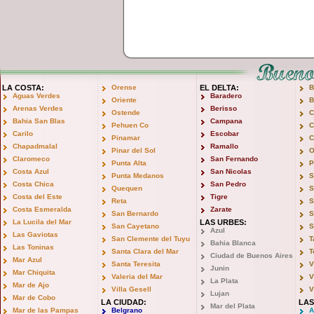
LA COSTA:
Orense
EL DELTA:
B
Aguas Verdes
Baradero
Oriente
B
Arenas Verdes
Berisso
Ostende
C
Bahia San Blas
Campana
Pehuen Co
C
Carilo
Escobar
Pinamar
C
Chapadmalal
Ramallo
Pinar del Sol
O
Claromeco
San Fernando
Punta Alta
P
Costa Azul
San Nicolas
Punta Medanos
S
Costa Chica
San Pedro
Quequen
S
Costa del Este
Tigre
Reta
S
Costa Esmeralda
Zarate
San Bernardo
S
La Lucila del Mar
LAS URBES:
San Cayetano
S
Azul
Las Gaviotas
San Clemente del Tuyu
T
Bahia Blanca
Las Toninas
Santa Clara del Mar
T
Ciudad de Buenos Aires
Mar Azul
Santa Teresita
V
Junin
Mar Chiquita
Valeria del Mar
V
La Plata
Mar de Ajo
Villa Gesell
V
Lujan
Mar de Cobo
LA CIUDAD:
LAS
Mar del Plata
Mar de las Pampas
Belgrano
A