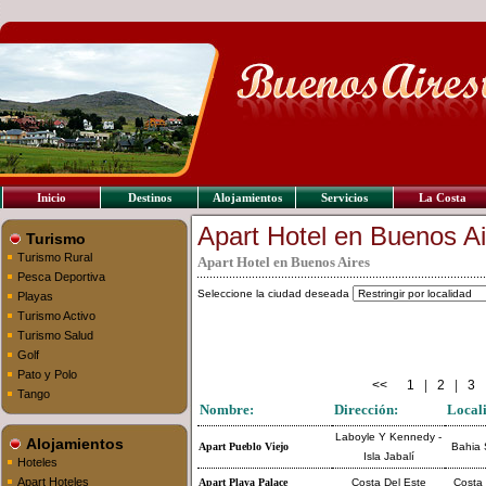
Inicio
Destinos
Alojamientos
Servicios
La Costa
Apart Hotel en Buenos Ai
Turismo
Turismo Rural
Apart Hotel en Buenos Aires
Pesca Deportiva
Seleccione la ciudad deseada
Playas
Turismo Activo
Turismo Salud
Golf
Pato y Polo
<<
1
|
2
|
3
Tango
Nombre:
Dirección:
Local
Laboyle Y Kennedy -
Alojamientos
Apart Pueblo Viejo
Bahia 
Isla Jabalí
Hoteles
Apart Hoteles
Apart Playa Palace
Costa Del Este
Costa 