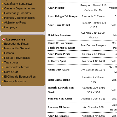
Cabañas y Bungalows
Pesquero Narwal 210
Apart Pleamar
Valeri
Casas y Departamentos
- Valeria Del Mar
Hosterias y Posadas
Apart Refugio Del Bosque
Bandurria Y Cerezo
Ca
Hostels y Residenciales
Alojamiento Rural
Playa E/ Paseos 131
Apart Torre Del Sol
Villa
Campings
Y 132
Avenida 9 Nº 1.109 -
Hotel San Francisco
Mi
Miramar
Especiales
Dunas De Las Pampas
Mar 
Buscador de Rutas
Mar De Las Pampas
Barrio De Mar & Resort
Pa
Información General
Historia
Apart Puerto Pirata
Cerezo Y La Playa
Ca
Fiestas Provinciales
El Horreo Apart
Avenida 4 Nº 1458
Villa
Transporte
Transportes Aereos
San Mi
Monte Luey Aparts
Av. Costanera 1673
Rent a Car
M
El Clima de Buenos Aires
Avenida 3 Y Paseo
Hotel Cheval Blanc
Villa
Rutas y Accesos
125
Hostería Edelweis Villa
Alameda 206 Entre
Villa
Gesell
303 Y 304
Senderos Villa Gesell
Alameda 206 Y 311
Villa
Ciu
Embassy All Suites
Av. Córdoba 860
Bueno
Apart El Remanso
Avenida 3 Nº 3.450
Villa