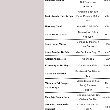
Del Este - Las
Gaviotas
Avenida 1 Nº 839
Fonte Arcada Hotel & Spa
Entre Paseos 108 Y
Villa
109
Harmony Gesell
Avenida 2 Nº 4854
Villa
Montevideo 104 -
Apart Suites Al Mar
Mar 
Yrigoyen
Simbad El Marino Y
Apart Suites Mirage
Pi
Las Dunas
Apart Arrullos Del Mar
Mar Del Plata Esq. 28
Las G
Antares Apart Hotel
Alberti 681
Ca
Kumen Apart De Playa
Catamarca 3704
San B
Boulevard Del Mirador
Aparts En Nordelta
T
530
Mercedes Sosa ( Ex
Miradores Del Bosque
Mar 
Roca) Esquina
Apart & Spa
Pa
Hudson
Pesquero Narwal 120
Complejo Colina Norte
Valeri
- Valeria Del Mar
Médanos - Residencia
Calle 77 Nº 250 1º
Nec
Temporal
Piso A