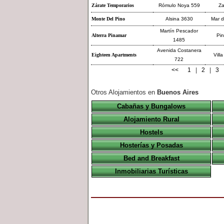
Zárate Temporarios
Rómulo Noya 559
Za
Monte Del Pino
Alsina 3630
Mar d
Martín Pescador
Alterra Pinamar
Pi
1485
Avenida Costanera
Eighteen Apartments
Villa
722
<<
1
|
2
|
3
Otros Alojamientos en
Buenos Aires
Cabañas y Bungalows
Alojamiento Rural
Hostels
Hosterías y Posadas
Bed and Breakfast
Inmobiliarias Turísticas