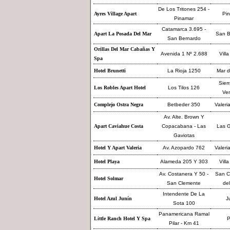
De Los Tritones 254 -
Ayres Village Apart
Pi
Pinamar
Catamarca 3.695 -
Apart La Posada Del Mar
San B
San Bernardo
Orillas Del Mar Cabañas Y
Avenida 1 Nº 2.688
Villa
Spa
Hotel Brunetti
La Rioja 1250
Mar d
Sierr
Los Robles Apart Hotel
Los Tilos 126
Ve
Complejo Ostra Negra
Betbeder 350
Valeri
Av. Alte. Brown Y
Apart Caviahue Costa
Copacabana - Las
Las G
Gaviotas
Hotel Y Apart Valeria
Av. Azopardo 762
Valeri
Hotel Playa
Alameda 205 Y 303
Villa
Av. Costanera Y 50 -
San C
Hotel Solmar
San Clemente
del
Intendente De La
Hotel Azul Junín
J
Sota 100
Panamericana Ramal
Little Ranch Hotel Y Spa
P
Pilar - Km 41