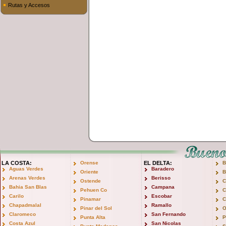
Rutas y Accesos
LA COSTA:
Orense
EL DELTA:
B
Aguas Verdes
Baradero
Oriente
B
Arenas Verdes
Berisso
Ostende
C
Bahia San Blas
Campana
Pehuen Co
C
Carilo
Escobar
Pinamar
C
Chapadmalal
Ramallo
Pinar del Sol
O
Claromeco
San Fernando
Punta Alta
P
Costa Azul
San Nicolas