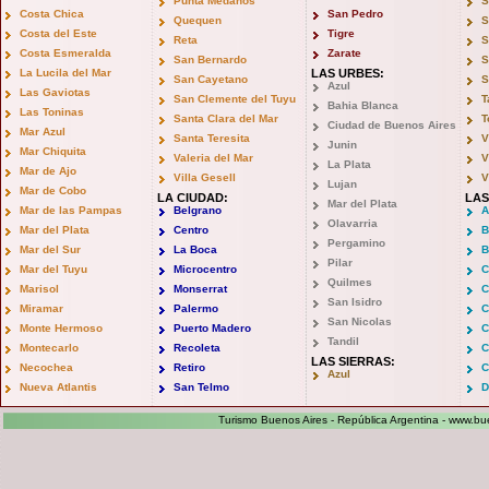
Punta Medanos
S
Costa Chica
San Pedro
Quequen
S
Costa del Este
Tigre
Reta
S
Costa Esmeralda
Zarate
San Bernardo
S
La Lucila del Mar
LAS URBES:
San Cayetano
S
Azul
Las Gaviotas
San Clemente del Tuyu
T
Bahia Blanca
Las Toninas
Santa Clara del Mar
T
Ciudad de Buenos Aires
Mar Azul
Santa Teresita
V
Junin
Mar Chiquita
Valeria del Mar
V
La Plata
Mar de Ajo
Villa Gesell
V
Lujan
Mar de Cobo
LA CIUDAD:
LAS
Mar del Plata
Mar de las Pampas
Belgrano
A
Olavarria
Mar del Plata
Centro
B
Pergamino
Mar del Sur
La Boca
B
Pilar
Mar del Tuyu
Microcentro
C
Quilmes
Marisol
Monserrat
C
San Isidro
Miramar
Palermo
C
San Nicolas
Monte Hermoso
Puerto Madero
C
Tandil
Montecarlo
Recoleta
C
LAS SIERRAS:
Necochea
Retiro
C
Azul
Nueva Atlantis
San Telmo
D
Turismo Buenos Aires - República Argentina -
www.bue