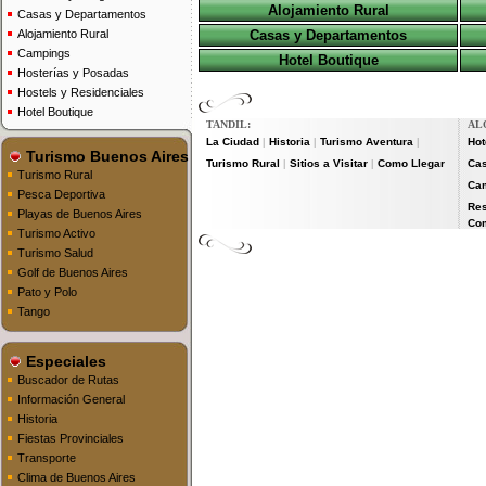
Alojamiento Rural
Casas y Departamentos
Alojamiento Rural
Casas y Departamentos
Campings
Hotel Boutique
Hosterías y Posadas
Hostels y Residenciales
Hotel Boutique
TANDIL:
AL
La Ciudad
Historia
Turismo Aventura
Hot
|
|
|
Turismo Buenos Aires
Turismo Rural
Sitios a Visitar
Como Llegar
Cas
|
|
Turismo Rural
Ca
Pesca Deportiva
Res
Playas de Buenos Aires
Co
Turismo Activo
Turismo Salud
Golf de Buenos Aires
Pato y Polo
Tango
Especiales
Buscador de Rutas
Información General
Historia
Fiestas Provinciales
Transporte
Clima de Buenos Aires