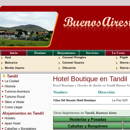
Inicio
Destinos
Alojamientos
Servicios
La Costa
Azul
Coronel Pringles
Pigüé
Balcarce
Coronel Suarez
Sierra 
Benito Juarez
Olavarria
Sierra
Tandil
Hotel Boutique en Tandil
La Ciudad
Hotel Boutique y Hoteles de diseño en Tandil Buenos A
Historia
Turismo Aventura
Nombre:
Dirección:
Turismo Rural
Viñas Del Rosario Hotel Boutique
La Paz 625
Sitios a Visitar
Como Llegar
Alojamientos en Tandil
Otros Alojamientos en
Tandil, Buenos Aires
Hoteles
Hosterías y Posadas
Apart Hotel
Cabañas y Bungalows
Cabañas y Bungalows