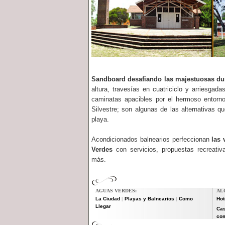
Sandboard desafiando las majestuosas d
altura, travesías en cuatriciclo y arriesgada
caminatas apacibles por el hermoso entorno;
Silvestre; son algunas de las alternativas q
playa.
Acondicionados balnearios perfeccionan
las 
Verdes
con servicios, propuestas recreativ
más.
AGUAS VERDES:
AL
La Ciudad
Playas y Balnearios
Como
Hot
|
|
Llegar
Cas
com