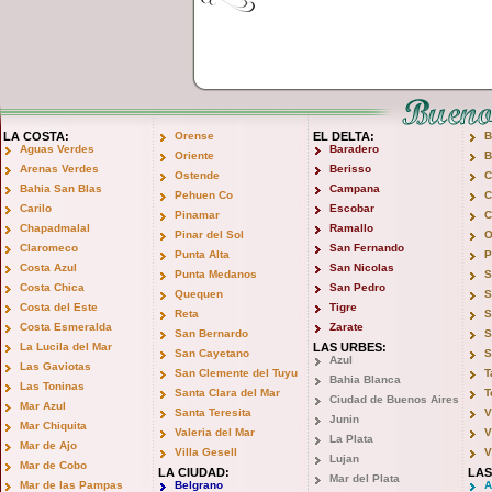
LA COSTA:
Orense
EL DELTA:
B
Aguas Verdes
Baradero
Oriente
B
Arenas Verdes
Berisso
Ostende
C
Bahia San Blas
Campana
Pehuen Co
C
Carilo
Escobar
Pinamar
C
Chapadmalal
Ramallo
Pinar del Sol
O
Claromeco
San Fernando
Punta Alta
P
Costa Azul
San Nicolas
Punta Medanos
S
Costa Chica
San Pedro
Quequen
S
Costa del Este
Tigre
Reta
S
Costa Esmeralda
Zarate
San Bernardo
S
La Lucila del Mar
LAS URBES:
San Cayetano
S
Azul
Las Gaviotas
San Clemente del Tuyu
T
Bahia Blanca
Las Toninas
Santa Clara del Mar
T
Ciudad de Buenos Aires
Mar Azul
Santa Teresita
V
Junin
Mar Chiquita
Valeria del Mar
V
La Plata
Mar de Ajo
Villa Gesell
V
Lujan
Mar de Cobo
LA CIUDAD:
LAS
Mar del Plata
Mar de las Pampas
Belgrano
A