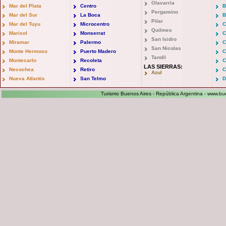
Olavarria
Mar del Plata
Centro
B
Pergamino
Mar del Sur
La Boca
B
Pilar
Mar del Tuyu
Microcentro
C
Quilmes
Marisol
Monserrat
C
San Isidro
Miramar
Palermo
C
San Nicolas
Monte Hermoso
Puerto Madero
C
Tandil
Montecarlo
Recoleta
C
LAS SIERRAS:
Necochea
Retiro
C
Azul
Nueva Atlantis
San Telmo
D
Turismo Buenos Aires - República Argentina -
www.bue