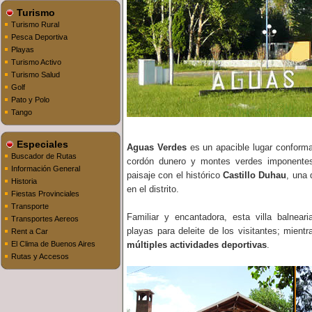
Turismo
Turismo Rural
Pesca Deportiva
Playas
Turismo Activo
Turismo Salud
Golf
Pato y Polo
Tango
Especiales
Aguas Verdes
es un apacible lugar conforma
Buscador de Rutas
cordón dunero y montes verdes imponentes
Información General
paisaje con el histórico
Castillo Duhau
, una 
Historia
en el distrito.
Fiestas Provinciales
Transporte
Familiar y encantadora, esta villa balneari
Transportes Aereos
playas para deleite de los visitantes; mientr
Rent a Car
El Clima de Buenos Aires
múltiples actividades deportivas
.
Rutas y Accesos