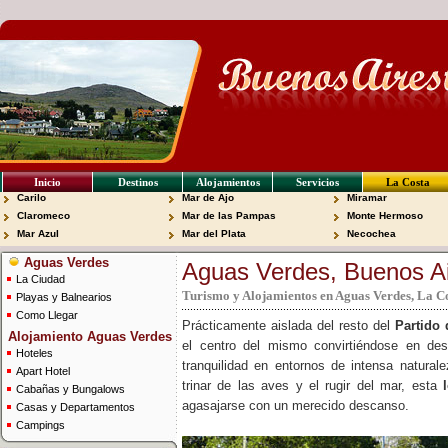
Inicio
Destinos
Alojamientos
Servicios
La Costa
Carilo
Mar de Ajo
Miramar
Claromeco
Mar de las Pampas
Monte Hermoso
Mar Azul
Mar del Plata
Necochea
Aguas Verdes
Aguas Verdes, Buenos Air
La Ciudad
Turismo y Alojamientos en Aguas Verdes, La Co
Playas y Balnearios
Como Llegar
Prácticamente aislada del resto del
Partido 
Alojamiento Aguas Verdes
el centro del mismo convirtiéndose en des
Hoteles
tranquilidad en entornos de intensa naturale
Apart Hotel
trinar de las aves y el rugir del mar, esta
Cabañas y Bungalows
agasajarse con un merecido descanso.
Casas y Departamentos
Campings