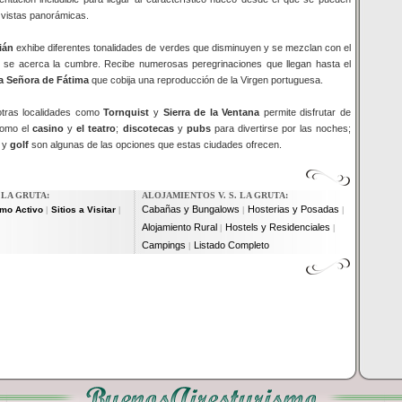
vistas panorámicas.
ián
exhibe diferentes tonalidades de verdes que disminuyen y se mezclan con el
 se acerca la cumbre. Recibe numerosas peregrinaciones que llegan hasta el
a Señora de Fátima
que cobija una reproducción de la Virgen portuguesa.
otras localidades como
Tornquist
y
Sierra de la Ventana
permite disfrutar de
como el
casino
y
el teatro
;
discotecas
y
pubs
para divertirse por las noches;
y
golf
son algunas de las opciones que estas ciudades ofrecen.
 LA GRUTA:
ALOJAMIENTOS V. S. LA GRUTA:
Cabañas y Bungalows
Hosterias y Posadas
smo Activo
Sitios a Visitar
|
|
|
|
Alojamiento Rural
Hostels y Residenciales
|
|
Campings
Listado Completo
|