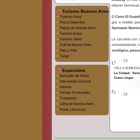
obtener hermosas 
Turismo Buenos Aires
Turismo Rural
El
Cerro El Guard
Pesca Deportiva
gris a medida que
Playas de Buenos Aires
Santuario Nuestr
Turismo Activo
Turismo Salud
La cercanía con 
Golf de Buenos Aires
entretenimientos 
Pato y Polo
zoológico, pesca
Tango
VILLA SERRANA
Especiales
La Ciudad
Turi
|
Buscador de Rutas
Como Llegar
Información General
Historia
Fiestas Provinciales
Transporte
Clima de Buenos Aires
Rutas y Accesos