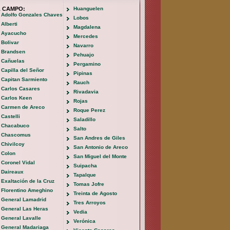
L CAMPO:
Huanguelen
Adolfo Gonzales Chaves
Lobos
Alberti
Magdalena
Ayacucho
Mercedes
Bolivar
Navarro
Brandsen
Pehuajo
Cañuelas
Pergamino
Capilla del Señor
Pipinas
Capitan Sarmiento
Rauch
Carlos Casares
Rivadavia
Carlos Keen
Rojas
Carmen de Areco
Roque Perez
Castelli
Saladillo
Chacabuco
Salto
Chascomus
San Andres de Giles
Chivilcoy
San Antonio de Areco
Colon
San Miguel del Monte
Coronel Vidal
Suipacha
Daireaux
Tapalque
Exaltación de la Cruz
Tomas Jofre
Florentino Ameghino
Treinta de Agosto
General Lamadrid
Tres Arroyos
General Las Heras
Vedia
General Lavalle
Verónica
General Madariaga