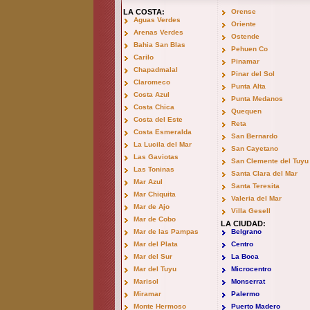
LA COSTA:
Orense
Aguas Verdes
Oriente
Arenas Verdes
Ostende
Bahia San Blas
Pehuen Co
Carilo
Pinamar
Chapadmalal
Pinar del Sol
Claromeco
Punta Alta
Costa Azul
Punta Medanos
Costa Chica
Quequen
Costa del Este
Reta
Costa Esmeralda
San Bernardo
La Lucila del Mar
San Cayetano
Las Gaviotas
San Clemente del Tuyu
Las Toninas
Santa Clara del Mar
Mar Azul
Santa Teresita
Mar Chiquita
Valeria del Mar
Mar de Ajo
Villa Gesell
Mar de Cobo
LA CIUDAD:
Mar de las Pampas
Belgrano
Mar del Plata
Centro
Mar del Sur
La Boca
Mar del Tuyu
Microcentro
Marisol
Monserrat
Miramar
Palermo
Monte Hermoso
Puerto Madero