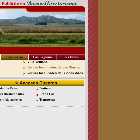
Las Sierras
Las Lagunas
Las Urbes
Villa Ventana
Ver las localidades de Las Sierras
Ver las localidades de Buenos Aires
Accesos Directos
dor de Rutas
Destinos
es Recomendados
Rent a Car
es y Alojamientos
Transportes