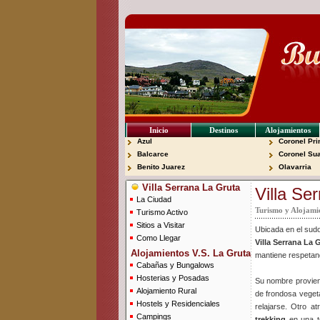
Inicio
Destinos
Alojamientos
Azul
Coronel Pri
Balcarce
Coronel Su
Benito Juarez
Olavarria
Villa Serrana La Gruta
Villa Se
La Ciudad
Turismo y Alojami
Turismo Activo
Sitios a Visitar
Ubicada en el sudo
Como Llegar
Villa Serrana La 
Alojamientos V.S. La Gruta
mantiene respetand
Cabañas y Bungalows
Hosterias y Posadas
Su nombre provie
Alojamiento Rural
de frondosa vegeta
Hostels y Residenciales
relajarse. Otro at
Campings
trekking
en una te