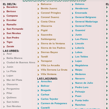
EL DELTA:
Balcarce
Dolores
E
Baradero
Benito Juarez
Henderson
Berisso
Coronel Pringles
Ensenada
Campana
Coronel Suarez
General Belgrano
Escobar
Costa Chica
General Madariaga
Ramallo
Olavarria
General Pinto
San Fernando
Pigüé
Guaminí
San Nicolas
Saavedra
Junin
San Pedro
Saldungaray
Las Flores
Tigre
Sierra de la Ventana
Lincoln
Zarate
Sierra de los Padres
Lobería
LAS URBES:
Sierras Bayas
Lobos
Azul
Tandil
Los Toldos
Bahia Blanca
Tornquist
Lujan
Ciudad de Buenos Aires
Villa La Arcadia
Magdalena
Junin
Villa Serrana La Gruta
Maipu
La Plata
Villa Ventana
Medanos
Lujan
LAS LAGUNAS:
Navarro
Mar del Plata
Arrecifes
Nueve de Julio
Olavarria
Bolivar
Pedro Luro
Pergamino
Bragado
Pehuajo
Pilar
Carhue
Puan
Quilmes
Carlos Tejedor
Punta Indio
San Isidro
Carmen de Patagones
Ranchos
San Nicolas
Castelli