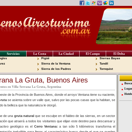
Servicios
La Costa
La Ciudad
El Campo
El Delta
ngles
Pigüé
Sierras Bayas
arez
Sierra de la Ventana
Tandil
Sierra de los Padres
Tornquist
rrana La Gruta, Buenos Aires
Busca
entos en Villa Serrana La Gruta, Argentina
Lugar
Hotel
este de la Provincia de Buenos Aires, donde el arroyo Ventana tiene su naciente,
Gruta
se asienta sobre un valle que, salvo por las pocas casas que la habitan, se
o la belleza que la naturaleza le otorgó.
ne de una
gruta natural
que se esculpe en el faldeo de las sierras, en un sector
ción que atraerá a todos los visitantes que elijan este destino para descansar y
ractivo geológico es el
Cerro Ventana:
a tan sólo 5 kilómetros transforma el
ntación ineludible para llegar al característico hueco desde el que se pueden