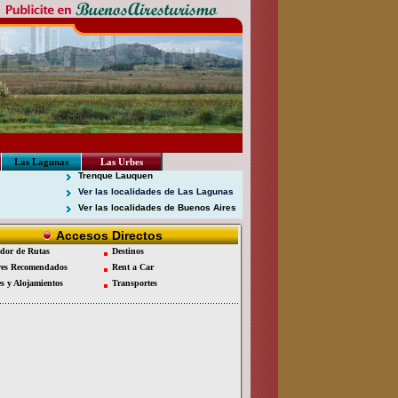
Las Lagunas
Las Urbes
Trenque Lauquen
Ver las localidades de Las Lagunas
Ver las localidades de Buenos Aires
Accesos Directos
dor de Rutas
Destinos
es Recomendados
Rent a Car
es y Alojamientos
Transportes