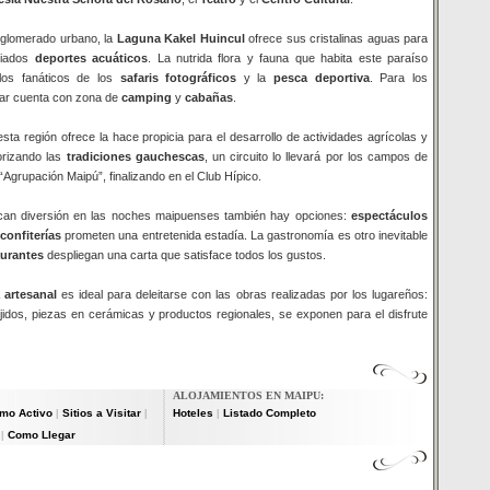
glomerado urbano, la
Laguna Kakel Huincul
ofrece sus cristalinas aguas para
riados
deportes acuáticos
. La nutrida flora y fauna que habita este paraíso
 los fanáticos de los
safaris fotográficos
y la
pesca deportiva
. Para los
gar cuenta con zona de
camping
y
cabañas
.
 esta región ofrece la hace propicia para el desarrollo de actividades agrícolas y
orizando las
tradiciones gauchescas
, un circuito lo llevará por los campos de
 “Agrupación Maipú”, finalizando en el Club Hípico.
can diversión en las noches maipuenses también hay opciones:
espectáculos
confiterías
prometen una entretenida estadía. La gastronomía es otro inevitable
aurantes
despliegan una carta que satisface todos los gustos.
a artesanal
es ideal para deleitarse con las obras realizadas por los lugareños:
ejidos, piezas en cerámicas y productos regionales, se exponen para el disfrute
ALOJAMIENTOS EN MAIPU:
smo Activo
Sitios a Visitar
Hoteles
Listado Completo
|
|
|
Como Llegar
|