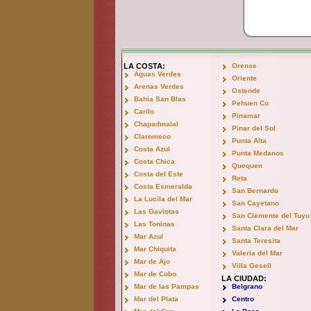
LA COSTA:
Orense
Aguas Verdes
Oriente
Arenas Verdes
Ostende
Bahia San Blas
Pehuen Co
Carilo
Pinamar
Chapadmalal
Pinar del Sol
Claromeco
Punta Alta
Costa Azul
Punta Medanos
Costa Chica
Quequen
Costa del Este
Reta
Costa Esmeralda
San Bernardo
La Lucila del Mar
San Cayetano
Las Gaviotas
San Clemente del Tuyu
Las Toninas
Santa Clara del Mar
Mar Azul
Santa Teresita
Mar Chiquita
Valeria del Mar
Mar de Ajo
Villa Gesell
Mar de Cobo
LA CIUDAD:
Mar de las Pampas
Belgrano
Mar del Plata
Centro