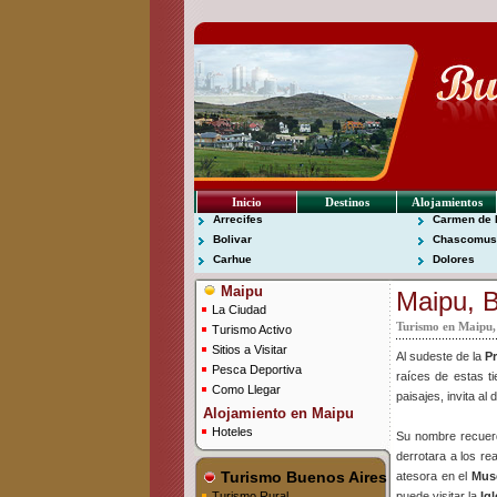
Inicio
Destinos
Alojamientos
Arrecifes
Carmen de 
Bolivar
Chascomus
Carhue
Dolores
Maipu
Maipu, 
La Ciudad
Turismo en Maipu,
Turismo Activo
Sitios a Visitar
Al sudeste de la
P
Pesca Deportiva
raíces de estas ti
Como Llegar
paisajes, invita al
Alojamiento en Maipu
Hoteles
Su nombre recuerda
derrotara a los re
Turismo Buenos Aires
atesora en el
Muse
Turismo Rural
puede visitar la
Ig