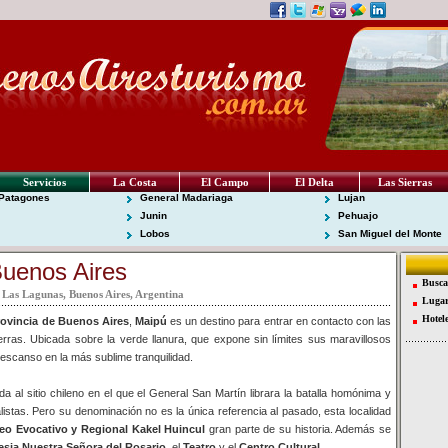
Servicios
La Costa
El Campo
El Delta
Las Sierras
Patagones
General Madariaga
Lujan
Junin
Pehuajo
Lobos
San Miguel del Monte
Buenos Aires
Busca
 Las Lagunas, Buenos Aires, Argentina
Lugar
Hotel
rovincia de Buenos Aires
,
Maipú
es un destino para entrar en contacto con las
erras. Ubicada sobre la verde llanura, que expone sin límites sus maravillosos
 descanso en la más sublime tranquilidad.
 al sitio chileno en el que el General San Martín librara la batalla homónima y
alistas. Pero su denominación no es la única referencia al pasado, esta localidad
o Evocativo y Regional Kakel Huincul
gran parte de su historia. Además se
lesia Nuestra Señora del Rosario
, el
Teatro
y el
Centro Cultural
.