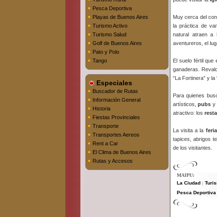
Pesca Deportiva
Playas de Buenos Aires
Muy cerca del con
Turismo Activo
la práctica de va
Turismo Salud
natural atraen a
Golf de Buenos Aires
aventureros, el lu
Pato y Polo
Tango
El suelo fértil que
ganaderas. Reval
“La Fortinera” y la
Especiales
Buscador de Rutas
Para quienes bus
Información General
artísticos,
pubs
y
Historia
atractivo: los
rest
Fiestas Provinciales
Transporte
La visita a la
feri
Transportes Aereos
tapices, abrigos t
Rent a Car
de los visitantes.
El Clima de Buenos Aires
Rutas y Accesos
MAIPU:
La Ciudad
Turi
|
Pesca Deportiva