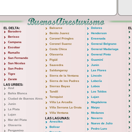
EL DELTA:
Balcarce
Dolores
E
Baradero
Benito Juarez
Henderson
Berisso
Coronel Pringles
Ensenada
Campana
Coronel Suarez
General Belgrano
Escobar
Costa Chica
General Madariaga
Ramallo
Olavarria
General Pinto
San Fernando
Pigüé
Guaminí
San Nicolas
Saavedra
Junin
San Pedro
Saldungaray
Las Flores
Tigre
Sierra de la Ventana
Lincoln
Zarate
Sierra de los Padres
Lobería
LAS URBES:
Sierras Bayas
Lobos
Azul
Tandil
Los Toldos
Bahia Blanca
Tornquist
Lujan
Ciudad de Buenos Aires
Villa La Arcadia
Magdalena
Junin
Villa Serrana La Gruta
Maipu
La Plata
Villa Ventana
Medanos
Lujan
LAS LAGUNAS:
Navarro
Mar del Plata
Arrecifes
Nueve de Julio
Olavarria
Bolivar
Pedro Luro
Pergamino