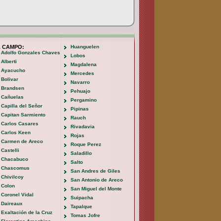
L CAMPO:
Huanguelen
Adolfo Gonzales Chaves
Lobos
Alberti
Magdalena
Ayacucho
Mercedes
Bolivar
Navarro
Brandsen
Pehuajo
Cañuelas
Pergamino
Capilla del Señor
Pipinas
Capitan Sarmiento
Rauch
Carlos Casares
Rivadavia
Carlos Keen
Rojas
Carmen de Areco
Roque Perez
Castelli
Saladillo
Chacabuco
Salto
Chascomus
San Andres de Giles
Chivilcoy
San Antonio de Areco
Colon
San Miguel del Monte
Coronel Vidal
Suipacha
Daireaux
Tapalque
Exaltación de la Cruz
Tomas Jofre