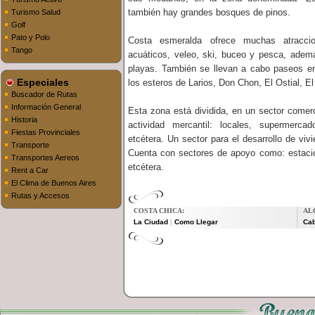
también hay grandes bosques de pinos.
Turismo Salud
Golf
Pato y Polo
Costa esmeralda ofrece muchas atracci
Tango
acuáticos, veleo, ski, buceo y pesca, ademá
playas. También se llevan a cabo paseos en
Especiales
los esteros de Larios, Don Chon, El Ostial, El
Buscador de Rutas
Información General
Esta zona está dividida, en un sector comerci
Historia
actividad mercantil: locales, supermercad
Fiestas Provinciales
etcétera. Un sector para el desarrollo de vivi
Transporte
Cuenta con sectores de apoyo como: estació
Transportes Aereos
etcétera.
Rent a Car
El Clima de Buenos Aires
Rutas y Accesos
COSTA CHICA:
AL
La Ciudad
Como Llegar
Ca
|