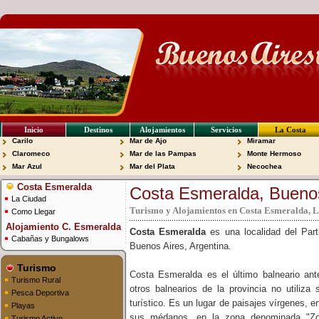
Inicio
Destinos
Alojamientos
Servicios
La Costa
Carilo
Mar de Ajo
Miramar
Claromeco
Mar de las Pampas
Monte Hermoso
Mar Azul
Mar del Plata
Necochea
Costa Esmeralda
Costa Esmeralda, Bueno
La Ciudad
Turismo y Alojamientos en Costa Esmeralda, L
Como Llegar
Alojamiento C. Esmeralda
Costa Esmeralda
es una localidad del Part
Cabañas y Bungalows
Buenos Aires, Argentina.
Turismo
Costa Esmeralda es el último balneario ant
Turismo Rural
otros balnearios de la provincia no utiliza 
Pesca Deportiva
turístico. Es un lugar de paisajes vírgenes, 
Playas
sus médanos, en la zona denominada "Zo
Turismo Activo