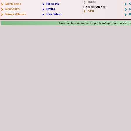
Tandil
Montecarlo
Recoleta
C
LAS SIERRAS:
Necochea
Retiro
C
Azul
Nueva Atlantis
San Telmo
D
Turismo Buenos Aires - República Argentina -
www.bue