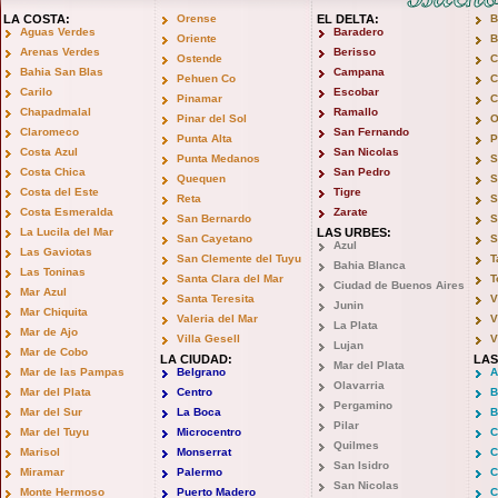
LA COSTA:
Orense
EL DELTA:
B
Aguas Verdes
Baradero
Oriente
B
Arenas Verdes
Berisso
Ostende
C
Bahia San Blas
Campana
Pehuen Co
C
Carilo
Escobar
Pinamar
C
Chapadmalal
Ramallo
Pinar del Sol
O
Claromeco
San Fernando
Punta Alta
P
Costa Azul
San Nicolas
Punta Medanos
S
Costa Chica
San Pedro
Quequen
S
Costa del Este
Tigre
Reta
S
Costa Esmeralda
Zarate
San Bernardo
S
La Lucila del Mar
LAS URBES:
San Cayetano
S
Azul
Las Gaviotas
San Clemente del Tuyu
T
Bahia Blanca
Las Toninas
Santa Clara del Mar
T
Ciudad de Buenos Aires
Mar Azul
Santa Teresita
V
Junin
Mar Chiquita
Valeria del Mar
V
La Plata
Mar de Ajo
Villa Gesell
V
Lujan
Mar de Cobo
LA CIUDAD:
LAS
Mar del Plata
Mar de las Pampas
Belgrano
A
Olavarria
Mar del Plata
Centro
B
Pergamino
Mar del Sur
La Boca
B
Pilar
Mar del Tuyu
Microcentro
C
Quilmes
Marisol
Monserrat
C
San Isidro
Miramar
Palermo
C
San Nicolas
Monte Hermoso
Puerto Madero
C