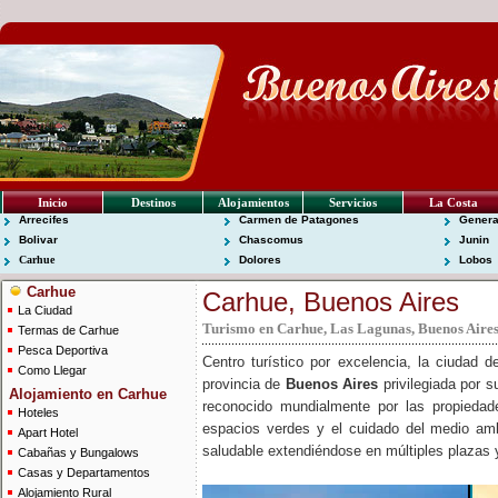
Inicio
Destinos
Alojamientos
Servicios
La Costa
Arrecifes
Carmen de Patagones
Genera
Bolivar
Chascomus
Junin
Carhue
Dolores
Lobos
Carhue
Carhue, Buenos Aires
La Ciudad
Turismo en Carhue, Las Lagunas, Buenos Aires
Termas de Carhue
Pesca Deportiva
Centro turístico por excelencia, la ciudad 
Como Llegar
provincia de
Buenos Aires
privilegiada por s
Alojamiento en Carhue
reconocido mundialmente por las propieda
Hoteles
espacios verdes y el cuidado del medio ambi
Apart Hotel
saludable extendiéndose en múltiples plazas 
Cabañas y Bungalows
Casas y Departamentos
Alojamiento Rural