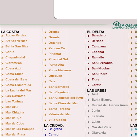
LA COSTA:
Orense
EL DELTA:
B
Aguas Verdes
Baradero
Oriente
B
Arenas Verdes
Berisso
Ostende
C
Bahia San Blas
Campana
Pehuen Co
C
Carilo
Escobar
Pinamar
C
Chapadmalal
Ramallo
Pinar del Sol
O
Claromeco
San Fernando
Punta Alta
P
Costa Azul
San Nicolas
Punta Medanos
S
Costa Chica
San Pedro
Quequen
S
Costa del Este
Tigre
Reta
S
Costa Esmeralda
Zarate
San Bernardo
S
La Lucila del Mar
LAS URBES:
San Cayetano
S
Azul
Las Gaviotas
San Clemente del Tuyu
T
Bahia Blanca
Las Toninas
Santa Clara del Mar
T
Ciudad de Buenos Aires
Mar Azul
Santa Teresita
V
Junin
Mar Chiquita
Valeria del Mar
V
La Plata
Mar de Ajo
Villa Gesell
V
Lujan
Mar de Cobo
LA CIUDAD:
LAS
Mar del Plata
Mar de las Pampas
Belgrano
A
Olavarria
Mar del Plata
Centro
B