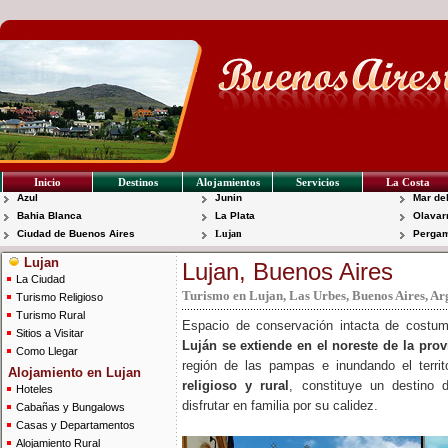
Inicio
Destinos
Alojamientos
Servicios
La Costa
Azul
Junin
Mar del
Bahia Blanca
La Plata
Olavar
Ciudad de Buenos Aires
Lujan
Perga
Lujan
Lujan, Buenos Aires
La Ciudad
Turismo en Lujan, Las Urbes, Buenos Aires, Ar
Turismo Religioso
Turismo Rural
Espacio de conservación intacta de costum
Sitios a Visitar
Luján se extiende en el noreste de la pro
Como Llegar
región de las pampas e inundando el territo
Alojamiento en Lujan
religioso y rural
, constituye un destino d
Hoteles
disfrutar en familia por su calidez.
Cabañas y Bungalows
Casas y Departamentos
Alojamiento Rural