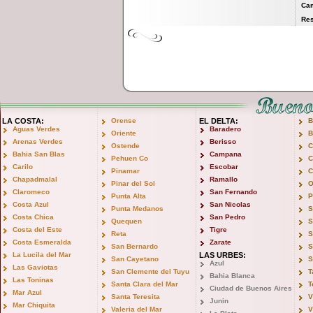
Ca
Res
LA COSTA:
Orense
EL DELTA:
B
Aguas Verdes
Baradero
Oriente
B
Arenas Verdes
Berisso
Ostende
C
Bahia San Blas
Campana
Pehuen Co
C
Carilo
Escobar
Pinamar
C
Chapadmalal
Ramallo
Pinar del Sol
O
Claromeco
San Fernando
Punta Alta
P
Costa Azul
San Nicolas
Punta Medanos
S
Costa Chica
San Pedro
Quequen
S
Costa del Este
Tigre
Reta
S
Costa Esmeralda
Zarate
San Bernardo
S
La Lucila del Mar
LAS URBES:
San Cayetano
S
Azul
Las Gaviotas
San Clemente del Tuyu
T
Bahia Blanca
Las Toninas
Santa Clara del Mar
T
Ciudad de Buenos Aires
Mar Azul
Santa Teresita
V
Junin
Mar Chiquita
Valeria del Mar
V