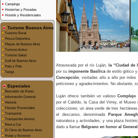
Campings
Hosterías y Posadas
Hostels y Residenciales
Turismo Buenos Aires
Turismo Rural
Pesca Deportiva
Playas de Buenos Aires
Turismo Activo
Turismo Salud
Golf de Buenos Aires
Atravesada por el río Luján,
la “Ciudad de 
Pato y Polo
por su
imponente Basílica
de estilo gótico 
Tango
Concepción
, visitadas año a año por miles 
peticiones y agradecimientos. No obstante, su
Especiales
Buscador de Rutas
Luján ofrece también un valioso
Complejo 
Información General
por el Cabildo, la Casa del Virrey, el Museo
Historia
Fiestas Provinciales
colecciones; un área verde de tres hectáreas
Transporte
el descanso, denominada
Parque Amegh
Transportes Aereos
naturaleza y actividades; y una plaza históri
Rent a Car
dado a llamar
Belgrano en honor al General
El Clima de Buenos Aires
Rutas y Accesos