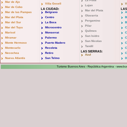
La Plata
Mar de Ajo
Villa Gesell
V
Lujan
Mar de Cobo
LA CIUDAD:
LAS
Mar del Plata
Mar de las Pampas
Belgrano
A
Olavarria
Mar del Plata
Centro
B
Pergamino
Mar del Sur
La Boca
B
Pilar
Mar del Tuyu
Microcentro
C
Quilmes
Marisol
Monserrat
C
San Isidro
Miramar
Palermo
C
San Nicolas
Monte Hermoso
Puerto Madero
C
Tandil
Montecarlo
Recoleta
C
LAS SIERRAS:
Necochea
Retiro
C
Azul
Nueva Atlantis
San Telmo
D
Turismo Buenos Aires - República Argentina -
www.bue