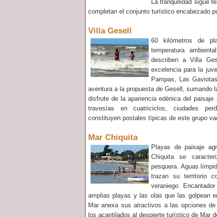
La tranquilidad sigue t
completan el conjunto turístico encabezado p
Villa Gesell
60 kilómetros de pl
temperatura ambienta
describen a Villa Ge
excelencia para la juv
Pampas, Las Gaviotas 
aventura a la propuesta de Gesell, sumando la
disfrute de la apariencia edénica del paisaje
travesías en cuatriciclos, ciudades pe
constituyen postales típicas de este grupo va
Mar Chiquita
Playas de paisaje agr
Chiquita se caracte
pesquera. Aguas límpid
trazan su territorio c
veraniego. Encantador 
amplias playas y las olas que las golpean e
Mar anexa sus atractivos a las opciones de 
los acantilados al despierte turístico de Mar