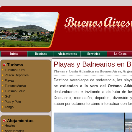
Inicio
Destinos
Alojamientos
Servicios
La Costa
Playas y Balnearios en 
Turismo
Turismo Rural
Playas y Costa Atlantica en Buenos Aires, Arge
Pesca Deportiva
Destinos veraniegos de preferencia, las pla
Playas
se extienden a la vera del Océano Atlá
Turismo Activo
Turismo Salud
deslumbrantes e invitando a disfrutar de la
Golf
Descanso, recreación, deportes, diversión y
Pato y Polo
saben perfectamente cómo interactuar con los
Tango
Alojamientos
Hoteles
Apart Hoteles