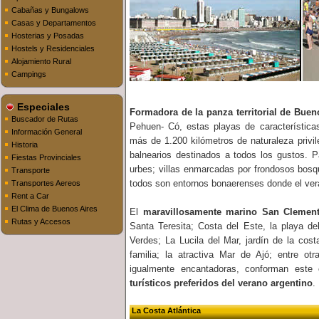
Cabañas y Bungalows
Casas y Departamentos
Hosterias y Posadas
Hostels y Residenciales
Alojamiento Rural
Campings
Especiales
Formadora de la panza territorial de Buen
Buscador de Rutas
Pehuen- Có, estas playas de características
Información General
más de 1.200 kilómetros de naturaleza privil
Historia
balnearios destinados a todos los gustos. Pa
Fiestas Provinciales
urbes; villas enmarcadas por frondosos bo
Transporte
todos son entornos bonaerenses donde el ver
Transportes Aereos
Rent a Car
El Clima de Buenos Aires
El
maravillosamente marino San Clement
Rutas y Accesos
Santa Teresita; Costa del Este, la playa del
Verdes; La Lucila del Mar, jardín de la cost
familia; la atractiva Mar de Ajó; entre otr
igualmente encantadoras, conforman este 
turísticos preferidos del verano argentino
.
La Costa Atlántica