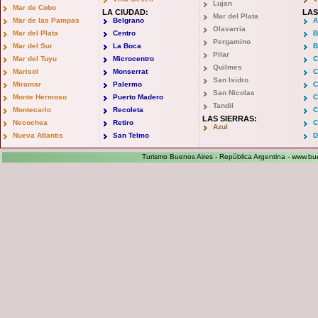
Lujan
Mar de Cobo
LA CIUDAD:
LAS
Mar del Plata
Mar de las Pampas
Belgrano
A
Olavarria
Mar del Plata
Centro
B
Pergamino
Mar del Sur
La Boca
B
Pilar
Mar del Tuyu
Microcentro
C
Quilmes
Marisol
Monserrat
C
San Isidro
Miramar
Palermo
C
San Nicolas
Monte Hermoso
Puerto Madero
C
Tandil
Montecarlo
Recoleta
C
LAS SIERRAS:
Necochea
Retiro
C
Azul
Nueva Atlantis
San Telmo
D
Turismo Buenos Aires - República Argentina -
www.bue