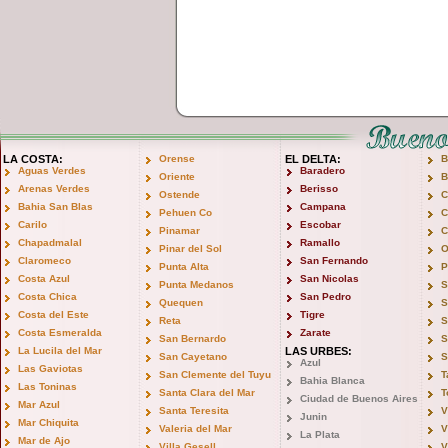
LA COSTA:
Orense
EL DELTA:
B
Aguas Verdes
Baradero
Oriente
B
Arenas Verdes
Berisso
Ostende
C
Bahia San Blas
Campana
Pehuen Co
C
Carilo
Escobar
Pinamar
C
Chapadmalal
Ramallo
Pinar del Sol
O
Claromeco
San Fernando
Punta Alta
P
Costa Azul
San Nicolas
Punta Medanos
S
Costa Chica
San Pedro
Quequen
S
Costa del Este
Tigre
Reta
S
Costa Esmeralda
Zarate
San Bernardo
S
La Lucila del Mar
LAS URBES:
San Cayetano
S
Azul
Las Gaviotas
San Clemente del Tuyu
T
Bahia Blanca
Las Toninas
Santa Clara del Mar
T
Ciudad de Buenos Aires
Mar Azul
Santa Teresita
V
Junin
Mar Chiquita
Valeria del Mar
V
La Plata
Mar de Ajo
Villa Gesell
V