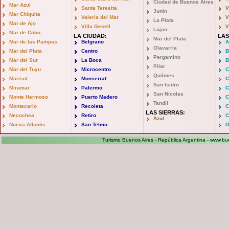
Ciudad de Buenos Aires
Mar Azul
Santa Teresita
V
Junin
Mar Chiquita
Valeria del Mar
V
La Plata
Mar de Ajo
Villa Gesell
V
Lujan
Mar de Cobo
LA CIUDAD:
LAS
Mar del Plata
Mar de las Pampas
Belgrano
A
Olavarria
Mar del Plata
Centro
B
Pergamino
Mar del Sur
La Boca
B
Pilar
Mar del Tuyu
Microcentro
C
Quilmes
Marisol
Monserrat
C
San Isidro
Miramar
Palermo
C
San Nicolas
Monte Hermoso
Puerto Madero
C
Tandil
Montecarlo
Recoleta
C
LAS SIERRAS:
Necochea
Retiro
C
Azul
Nueva Atlantis
San Telmo
D
Turismo Buenos Aires - República Argentina -
www.bue