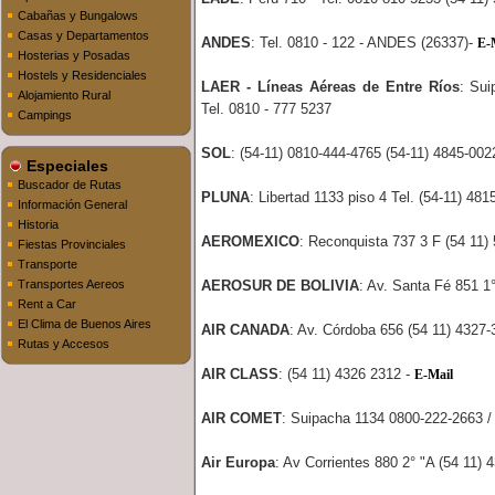
Cabañas y Bungalows
Casas y Departamentos
ANDES
: Tel. 0810 - 122 - ANDES (26337)-
E-
Hosterias y Posadas
Hostels y Residenciales
LAER - Líneas Aéreas de Entre Ríos
: Sui
Alojamiento Rural
Tel. 0810 - 777 5237
Campings
SOL
: (54-11) 0810-444-4765 (54-11) 4845-002
Especiales
Buscador de Rutas
PLUNA
: Libertad 1133 piso 4 Tel. (54-11) 48
Información General
Historia
AEROMEXICO
: Reconquista 737 3 F (54 11)
Fiestas Provinciales
Transporte
Transportes Aereos
AEROSUR DE BOLIVIA
: Av. Santa Fé 851 1°
Rent a Car
El Clima de Buenos Aires
AIR CANADA
: Av. Córdoba 656 (54 11) 4327-
Rutas y Accesos
AIR CLASS
: (54 11) 4326 2312 -
E-Mail
AIR COMET
: Suipacha 1134 0800-222-2663 /
Air Europa
: Av Corrientes 880 2° "A (54 11) 