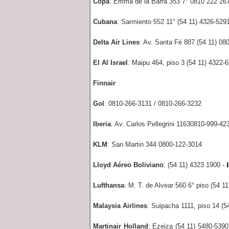
Copa
: Emma de la Barra 353 7° 0810 222 267
Cubana
: Sarmiento 552 11° (54 11) 4326-529
Delta Air Lines
: Av. Santa Fé 887 (54 11) 08
El Al Israel
: Maipu 464, piso 3 (54 11) 4322-
Finnair
Gol
: 0810-266-3131 / 0810-266-3232
Iberia
: Av. Carlos Pellegrini 11630810-999-42
KLM
: San Martin 344 0800-122-3014
Lloyd Aéreo Boliviano
: (54 11) 4323 1900 -
Lufthansa
: M. T. de Alvear 560 6° piso (54 1
Malaysia Airlines
: Suipacha 1111, piso 14 (
Martinair Holland
: Ezeiza (54 11) 5480-5390