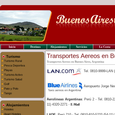
Inicio
Destinos
Alojamientos
Servicios
La Costa
Transportes Aereos en B
Turismo
Turismo Rural
Transportes Aereos en Buenos Aires, Argentina
Pesca Deportiva
Playas
Tel. 0810-9999-LAN (
Turismo Activo
Turismo Salud
Golf
Aeropuerto Jorge New
Pato y Polo
Tango
Aerolineas Argentinas
: Perú 2 - Tel. 0810-
11) 4320-2271 -
E-Mail
Alojamientos
Hoteles
Apart Hoteles
LADE
: Perú 710 - Tel. 0810-810-5233 (54-11)