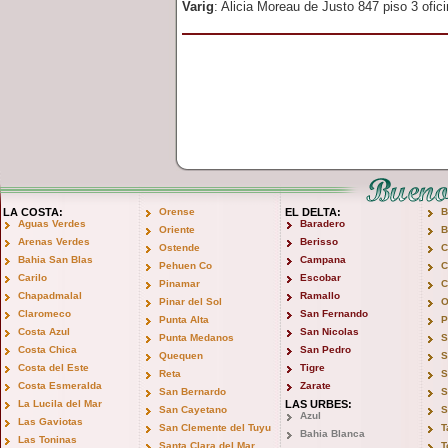
Varig
: Alicia Moreau de Justo 847 piso 3 ofi
LA COSTA:
Orense
EL DELTA:
B
Aguas Verdes
Baradero
Oriente
B
Arenas Verdes
Berisso
Ostende
C
Bahia San Blas
Campana
Pehuen Co
C
Carilo
Escobar
Pinamar
C
Chapadmalal
Ramallo
Pinar del Sol
O
Claromeco
San Fernando
Punta Alta
P
Costa Azul
San Nicolas
Punta Medanos
S
Costa Chica
San Pedro
Quequen
S
Costa del Este
Tigre
Reta
S
Costa Esmeralda
Zarate
San Bernardo
S
La Lucila del Mar
LAS URBES:
San Cayetano
S
Azul
Las Gaviotas
San Clemente del Tuyu
T
Bahia Blanca
Las Toninas
Santa Clara del Mar
T