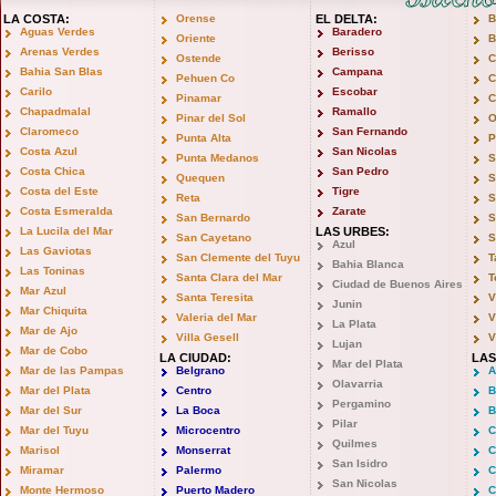
LA COSTA:
Orense
EL DELTA:
B
Aguas Verdes
Baradero
Oriente
B
Arenas Verdes
Berisso
Ostende
C
Bahia San Blas
Campana
Pehuen Co
C
Carilo
Escobar
Pinamar
C
Chapadmalal
Ramallo
Pinar del Sol
O
Claromeco
San Fernando
Punta Alta
P
Costa Azul
San Nicolas
Punta Medanos
S
Costa Chica
San Pedro
Quequen
S
Costa del Este
Tigre
Reta
S
Costa Esmeralda
Zarate
San Bernardo
S
La Lucila del Mar
LAS URBES:
San Cayetano
S
Azul
Las Gaviotas
San Clemente del Tuyu
T
Bahia Blanca
Las Toninas
Santa Clara del Mar
T
Ciudad de Buenos Aires
Mar Azul
Santa Teresita
V
Junin
Mar Chiquita
Valeria del Mar
V
La Plata
Mar de Ajo
Villa Gesell
V
Lujan
Mar de Cobo
LA CIUDAD:
LAS
Mar del Plata
Mar de las Pampas
Belgrano
A
Olavarria
Mar del Plata
Centro
B
Pergamino
Mar del Sur
La Boca
B
Pilar
Mar del Tuyu
Microcentro
C
Quilmes
Marisol
Monserrat
C
San Isidro
Miramar
Palermo
C
San Nicolas
Monte Hermoso
Puerto Madero
C