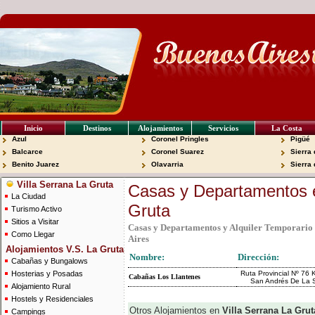
Inicio
Destinos
Alojamientos
Servicios
La Costa
Azul
Coronel Pringles
Pigüé
Balcarce
Coronel Suarez
Sierra 
Benito Juarez
Olavarria
Sierra
Villa Serrana La Gruta
Casas y Departamentos e
La Ciudad
Gruta
Turismo Activo
Sitios a Visitar
Casas y Departamentos y Alquiler Temporario 
Como Llegar
Aires
Alojamientos V.S. La Gruta
Nombre:
Dirección:
Cabañas y Bungalows
Hosterias y Posadas
Ruta Provincial Nº 76 
Cabañas Los Llantenes
San Andrés De La S
Alojamiento Rural
Hostels y Residenciales
Otros Alojamientos en
Villa Serrana La Gru
Campings