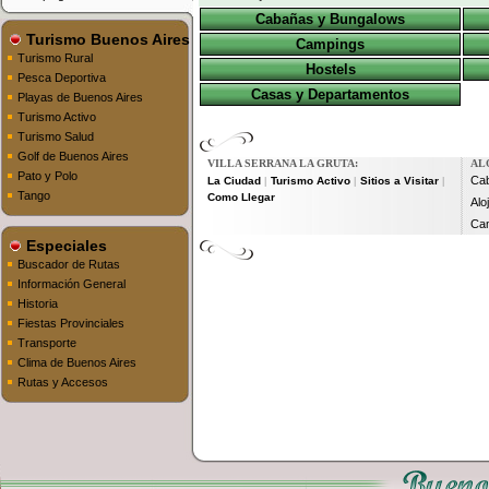
Cabañas y Bungalows
Turismo Buenos Aires
Campings
Turismo Rural
Hostels
Pesca Deportiva
Casas y Departamentos
Playas de Buenos Aires
Turismo Activo
Turismo Salud
Golf de Buenos Aires
VILLA SERRANA LA GRUTA:
AL
Pato y Polo
Ca
La Ciudad
Turismo Activo
Sitios a Visitar
|
|
|
Tango
Como Llegar
Alo
Ca
Especiales
Buscador de Rutas
Información General
Historia
Fiestas Provinciales
Transporte
Clima de Buenos Aires
Rutas y Accesos