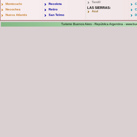
Tandil
Montecarlo
Recoleta
C
LAS SIERRAS:
Necochea
Retiro
C
Azul
Nueva Atlantis
San Telmo
D
Turismo Buenos Aires - República Argentina -
www.bue