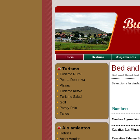
Inicio
Destinos
Alojamientos
Bed and
Turismo
Turismo Rural
Bed and Breakfast
Pesca Deportiva
Seleccione la ciu
Playas
Turismo Activo
Turismo Salud
Golf
Pato y Polo
Nombre:
Tango
Vendrás Alguna Vez
Alojamientos
Cabañas Las Moras
Hoteles
Casa Aire Palermo 
Apart Hoteles