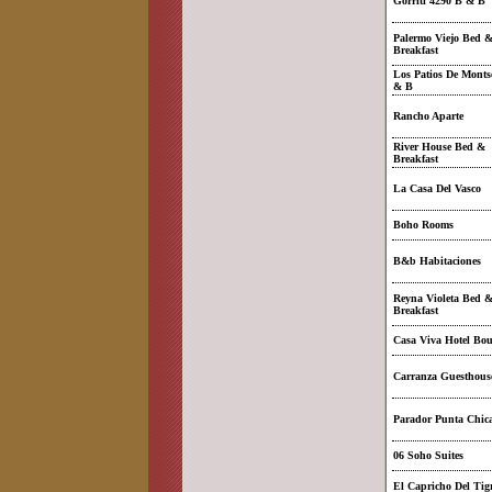
Gorriti 4290 B & B
Palermo Viejo Bed 
Breakfast
Los Patios De Monts
& B
Rancho Aparte
River House Bed &
Breakfast
La Casa Del Vasco
Boho Rooms
B&b Habitaciones
Reyna Violeta Bed 
Breakfast
Casa Viva Hotel Bou
Carranza Guesthous
Parador Punta Chic
06 Soho Suites
El Capricho Del Tig