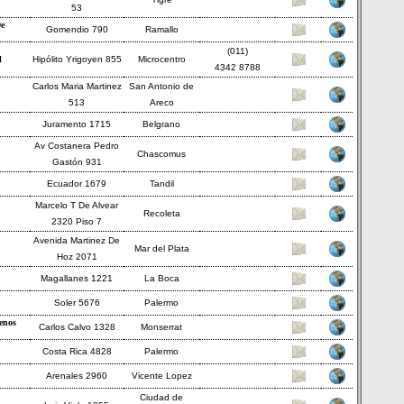
53
e
Gomendio 790
Ramallo
(011)
l
Hipólito Yrigoyen 855
Microcentro
4342 8788
Carlos Maria Martinez
San Antonio de
513
Areco
Juramento 1715
Belgrano
Av Costanera Pedro
Chascomus
Gastón 931
Ecuador 1679
Tandil
Marcelo T De Alvear
Recoleta
2320 Piso 7
Avenida Martinez De
Mar del Plata
Hoz 2071
Magallanes 1221
La Boca
Soler 5676
Palermo
enos
Carlos Calvo 1328
Monserrat
Costa Rica 4828
Palermo
Arenales 2960
Vicente Lopez
Ciudad de