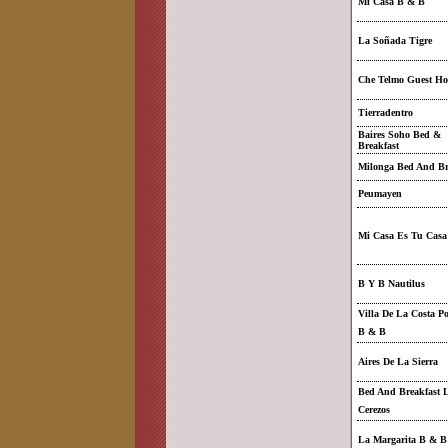
Mi Casa B & B
La Soñada Tigre
Che Telmo Guest Ho
Tierradentro
Baires Soho Bed &
Breakfast
Milonga Bed And Br
Peumayen
Mi Casa Es Tu Casa
B Y B Nautilus
Villa De La Costa Po
B & B
Aires De La Sierra
Bed And Breakfast 
Cerezos
La Margarita B & B