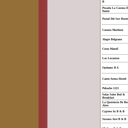
B
Posada La Casona D
Dante
Portal Del Sur Hoste
Casona Martinez
Alegre Belgrano
Costa Mandí
Las Lucarnas
Optimus B A
Canto Arena Hostel
Pehache 1221
Solar Soler Bed &
Breakfast
La Querencia De Bu
Aires
Cypress In B & B
Susana Just B & B