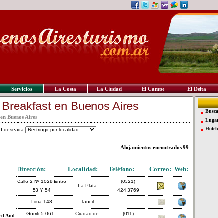
Servicios
La Costa
La Ciudad
El Campo
El Delta
 Breakfast en Buenos Aires
Busca
 en Buenos Aires
Lugar
Hotel
dad deseada
Alojamientos encontrados
99
Dirección:
Localidad:
Teléfono:
Correo:
Web:
Calle 2 Nº 1029 Entre
(0221)
La Plata
53 Y 54
424 3769
Lima 148
Tandil
Gorriti 5.061 -
Ciudad de
(011)
Bed And