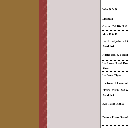
Valu B & B
Mashala
Casona Del Río B &
Mica B & B
Lo De Salgado Bed 
Breakfast
Ndene Bed & Breakf
La Rocca Hostel Bu
Aires
La Posta Tigre
Hostería El Colonial
Flores Del Sol Bed 
Breakfast
San Telmo House
Posada Punta Ramal