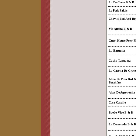
Lo De Costa B & B
Le Petit Palais
Chavi's Bed And Bre
Via Arriba B & B
Guest House Peter F
La Barquita
Cucha Tanguera
La Casona De Grace
Alma De Proa Bed 
Breakfast
Altos De Agronomía
Casa Castillo
Boedo Vive B & B
La Demorada B & B