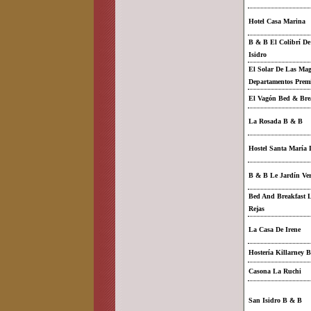
Hotel Casa Marina
B & B El Colibrí D
Isidro
El Solar De Las Mag
Departamentos Pre
El Vagón Bed & Bre
La Rosada B & B
Hostel Santa María 
B & B Le Jardín Ver
Bed And Breakfast 
Rejas
La Casa De Irene
Hostería Killarney 
Casona La Ruchi
San Isidro B & B