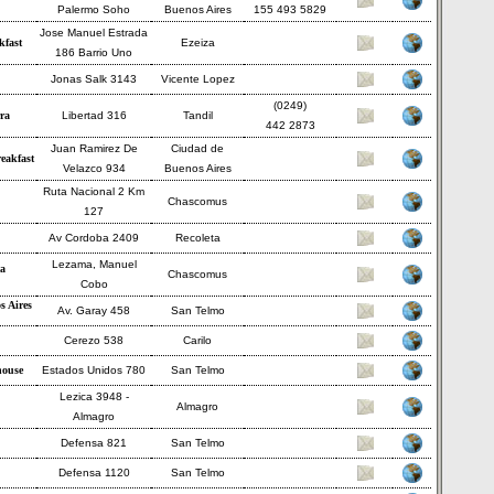
Palermo Soho
Buenos Aires
155 493 5829
Jose Manuel Estrada
kfast
Ezeiza
186 Barrio Uno
Jonas Salk 3143
Vicente Lopez
(0249)
ra
Libertad 316
Tandil
442 2873
Juan Ramirez De
Ciudad de
eakfast
Velazco 934
Buenos Aires
Ruta Nacional 2 Km
Chascomus
127
Av Cordoba 2409
Recoleta
Lezama, Manuel
ta
Chascomus
Cobo
s Aires
Av. Garay 458
San Telmo
Cerezo 538
Carilo
house
Estados Unidos 780
San Telmo
Lezica 3948 -
Almagro
Almagro
Defensa 821
San Telmo
Defensa 1120
San Telmo