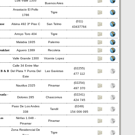
Luis Viale 1355
Buenos Aires
Anastacio El Pollo
Tigre
1786
(011)
use
Alsina 492 3º Piso C
San Telmo
43437764
Arroyo Toro 404
Tigre
Malabia 1935
Palermo
eakfast
Aguero 1389
Recoleta
Valle Grande 1300
Vicente Lopez
Calle 34 Entre Mar
(02255)
 B & B
Del Plata Y Punta Del
Las Gaviotas
477 112
Este
(02254)
Nautilus 2325
Pinamar
497 370
sada -
(02241)
Dolores 285
Chascomus
424 745
Paso De Los Andes
(0249)
Tandil
338
154 006 095
Los
Ninfas 1.048 -
Pinamar
Pinamar
Zona Residencial De
Tigre