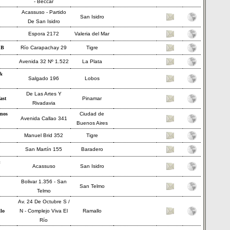
- Beccar
Acassuso - Partido
San Isidro
De San Isidro
Espora 2172
Valeria del Mar
 B
Río Carapachay 29
Tigre
Avenida 32 Nº 1.522
La Plata
&
Salgado 196
Lobos
De Las Artes Y
ast
Pinamar
Rivadavia
enos
Ciudad de
Avenida Callao 341
Buenos Aires
Manuel Brid 352
Tigre
San Martín 155
Baradero
&
Acassuso
San Isidro
Bolivar 1.356 - San
San Telmo
Telmo
Av. 24 De Octubre S /
lo
N - Complejo Viva El
Ramallo
Río