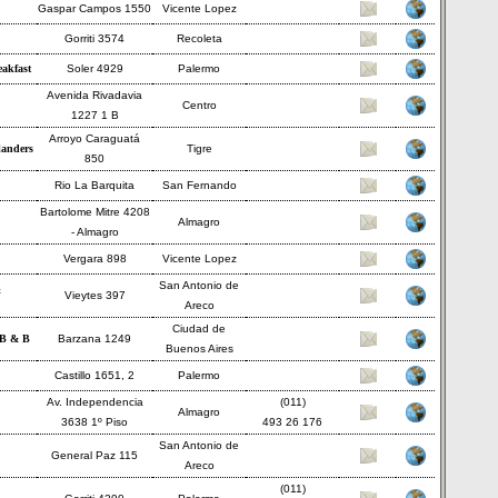
Gaspar Campos 1550
Vicente Lopez
Gorriti 3574
Recoleta
akfast
Soler 4929
Palermo
Avenida Rivadavia
Centro
1227 1 B
Arroyo Caraguatá
landers
Tigre
850
Rio La Barquita
San Fernando
Bartolome Mitre 4208
Almagro
- Almagro
Vergara 898
Vicente Lopez
San Antonio de
&
Vieytes 397
Areco
Ciudad de
 B & B
Barzana 1249
Buenos Aires
Castillo 1651, 2
Palermo
Av. Independencia
(011)
Almagro
3638 1º Piso
493 26 176
San Antonio de
General Paz 115
Areco
(011)