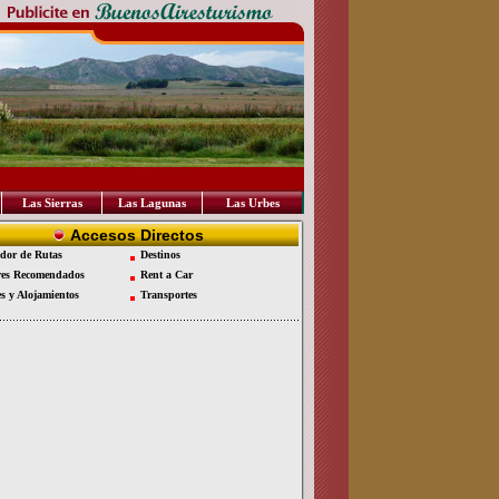
Las Sierras
Las Lagunas
Las Urbes
Accesos Directos
dor de Rutas
Destinos
es Recomendados
Rent a Car
es y Alojamientos
Transportes