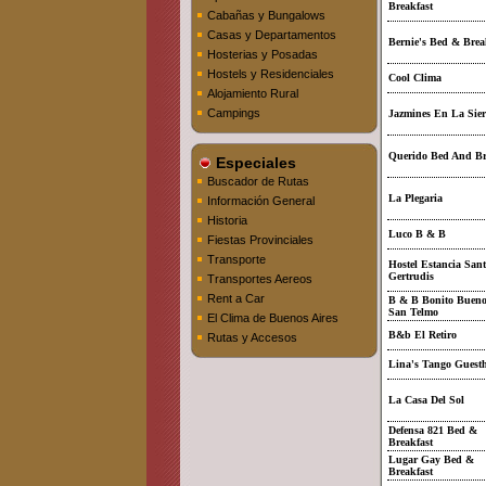
Breakfast
Cabañas y Bungalows
Casas y Departamentos
Bernie's Bed & Brea
Hosterias y Posadas
Hostels y Residenciales
Cool Clima
Alojamiento Rural
Campings
Jazmines En La Sier
Querido Bed And Br
Especiales
Buscador de Rutas
La Plegaria
Información General
Historia
Luco B & B
Fiestas Provinciales
Transporte
Hostel Estancia San
Gertrudis
Transportes Aereos
Rent a Car
B & B Bonito Bueno
San Telmo
El Clima de Buenos Aires
B&b El Retiro
Rutas y Accesos
Lina's Tango Guest
La Casa Del Sol
Defensa 821 Bed &
Breakfast
Lugar Gay Bed &
Breakfast