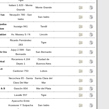
Tigre
Italiani 1.620 - Monte
Monte Grande
Grande
e San
Neuquén 780 - San
San Isidro
Isidro
nolias
Ituzaigo 941
Tandil
mium
akfast
Av. Massey S / N
Lincoln
Ricardo Fernández
Tigre
283
Jujuy 2.599 - San
De Oro
San Bernardo
Bernardo
Rocamora 4.164
Ciudad de
tical
Depto 1
Buenos Aires
Las
Cardoner 753
Lobos
Necochea 65 - Santa
Santa Clara del
Clara Del Mar
Mar
B & B
Gascón 604
Mar del Plata
Lavalle 557
Tigre
Ayacucho Entre
Acassuso Y Suipacha
San Isidro