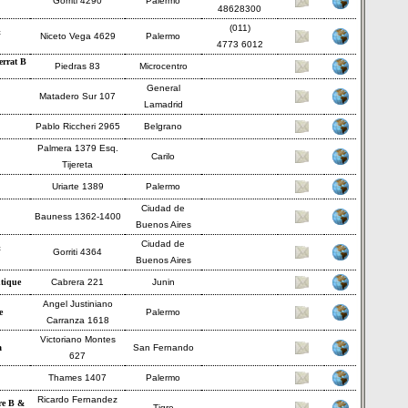
Gorriti 4290
Palermo
48628300
(011)
&
Niceto Vega 4629
Palermo
4773 6012
errat B
Piedras 83
Microcentro
General
Matadero Sur 107
Lamadrid
Pablo Riccheri 2965
Belgrano
Palmera 1379 Esq.
Carilo
Tijereta
Uriarte 1389
Palermo
Ciudad de
Bauness 1362-1400
Buenos Aires
Ciudad de
&
Gorriti 4364
Buenos Aires
tique
Cabrera 221
Junin
Angel Justiniano
e
Palermo
Carranza 1618
Victoriano Montes
a
San Fernando
627
Thames 1407
Palermo
Ricardo Fernandez
re B &
Tigre