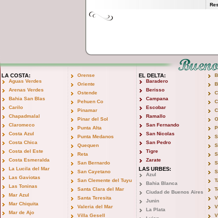
Res
LA COSTA:
Orense
EL DELTA:
B
Aguas Verdes
Baradero
Oriente
B
Arenas Verdes
Berisso
Ostende
C
Bahia San Blas
Campana
Pehuen Co
C
Carilo
Escobar
Pinamar
C
Chapadmalal
Ramallo
Pinar del Sol
O
Claromeco
San Fernando
Punta Alta
P
Costa Azul
San Nicolas
Punta Medanos
S
Costa Chica
San Pedro
Quequen
S
Costa del Este
Tigre
Reta
S
Costa Esmeralda
Zarate
San Bernardo
S
La Lucila del Mar
LAS URBES:
San Cayetano
S
Azul
Las Gaviotas
San Clemente del Tuyu
T
Bahia Blanca
Las Toninas
Santa Clara del Mar
T
Ciudad de Buenos Aires
Mar Azul
Santa Teresita
V
Junin
Mar Chiquita
Valeria del Mar
V
La Plata
Mar de Ajo
Villa Gesell
V