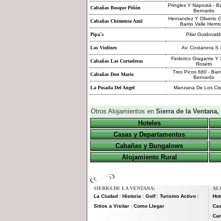
Pringles Y Napostá - B
Cabañas Bosque Piñón
Bernardo
Hernandez Y Oliverio G
Cabañas Chimenea Azul
Barrio Valle Herm
Pipa´s
Pilar Guidovald
Los Violines
Av. Costanera S 
Federico Giagante Y
Cabañas Las Cortaderas
Rosetti
Tres Picos 680 - Bar
Cabañas Don Mario
Bernardo
La Posada Del Angel
Manzana De Los Cis
Otros Alojamientos en
Sierra de la Ventana
Hoteles
Casas y Departamentos
Cabañas y Bungalows
Alojamiento Rural
SIERRA DE LA VENTANA:
AL
La Ciudad
Historia
Golf
Turismo Activo
Hot
|
|
|
|
Sitios a Visitar
Como Llegar
Cas
|
Ca