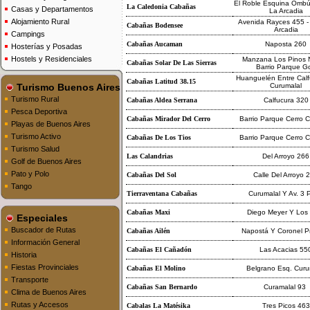
El Roble Esquina Ombúe
La Caledonia Cabañas
Casas y Departamentos
La Arcadia
Alojamiento Rural
Avenida Rayces 455 - 
Cabañas Bodensee
Arcadia
Campings
Cabañas Aucaman
Naposta 260
Hosterías y Posadas
Hostels y Residenciales
Manzana Los Pinos N
Cabañas Solar De Las Sierras
Barrio Parque Go
Huanguelén Entre Calf
Cabañas Latitud 38.15
Turismo Buenos Aires
Curumalal
Turismo Rural
Cabañas Aldea Serrana
Calfucura 320
Pesca Deportiva
Cabañas Mirador Del Cerro
Barrio Parque Cerro C
Playas de Buenos Aires
Turismo Activo
Cabañas De Los Tios
Barrio Parque Cerro C
Turismo Salud
Las Calandrias
Del Arroyo 266
Golf de Buenos Aires
Pato y Polo
Cabañas Del Sol
Calle Del Arroyo 
Tango
Tierraventana Cabañas
Curumalal Y Av. 3 
Cabañas Maxi
Diego Meyer Y Los 
Especiales
Buscador de Rutas
Cabañas Ailén
Napostá Y Coronel Pr
Información General
Cabañas El Cañadón
Las Acacias 55
Historia
Fiestas Provinciales
Cabañas El Molino
Belgrano Esq. Curu
Transporte
Cabañas San Bernardo
Curamalal 93
Clima de Buenos Aires
Rutas y Accesos
Cabalas La Matésika
Tres Picos 463