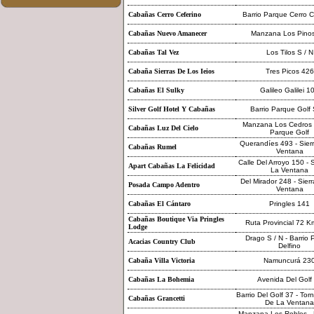
Cabañas Cerro Ceferino
Barrio Parque Cerro C
Cabañas Nuevo Amanecer
Manzana Los Pinos
Cabañas Tal Vez
Los Tilos S / N
Cabaña Sierras De Los Ieios
Tres Picos 426
Cabañas El Sulky
Galileo Galilei 1
Silver Golf Hotel Y Cabañas
Barrio Parque Golf 
Manzana Los Cedros -
Cabañas Luz Del Cielo
Parque Golf
Querandíes 493 - Sier
Cabañas Rumel
Ventana
Calle Del Arroyo 150 - 
Apart Cabañas La Felicidad
La Ventana
Del Mirador 248 - Sier
Posada Campo Adentro
Ventana
Cabañas El Cántaro
Pringles 141
Cabañas Boutique Via Pringles
Ruta Provincial 72 K
Lodge
Drago S / N - Barrio
Acacias Country Club
Delfino
Cabaña Villa Victoria
Namuncurá 23
Cabañas La Bohemia
Avenida Del Golf
Barrio Del Golf 37 - Torn
Cabañas Grancetti
De La Ventana
Manzana Los Robles - B