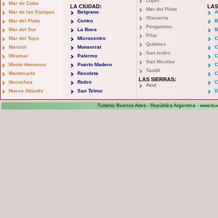
Lujan
Mar de Cobo
LA CIUDAD:
LAS
Mar del Plata
Mar de las Pampas
Belgrano
A
Olavarria
Mar del Plata
Centro
B
Pergamino
Mar del Sur
La Boca
B
Pilar
Mar del Tuyu
Microcentro
C
Quilmes
Marisol
Monserrat
C
San Isidro
Miramar
Palermo
C
San Nicolas
Monte Hermoso
Puerto Madero
C
Tandil
Montecarlo
Recoleta
C
LAS SIERRAS:
Necochea
Retiro
C
Azul
Nueva Atlantis
San Telmo
D
Turismo Buenos Aires - República Argentina -
www.bue