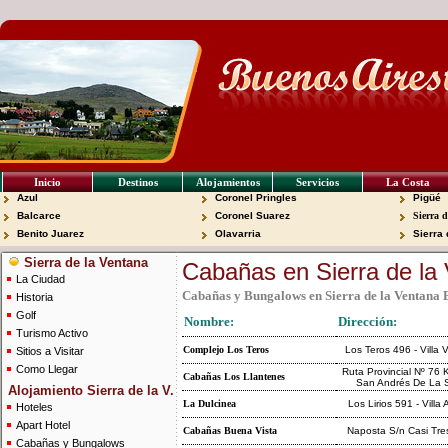
Inicio
Destinos
Alojamientos
Servicios
La Costa
Azul
Coronel Pringles
Pigüé
Balcarce
Coronel Suarez
Sierra 
Benito Juarez
Olavarria
Sierra
Sierra de la Ventana
Cabañas en Sierra de la
La Ciudad
Cabañas y Bungalows en Sierra de la Ventana 
Historia
Golf
Nombre:
Dirección:
Turismo Activo
Complejo Los Teros
Los Teros 496 - Villa
Sitios a Visitar
Como Llegar
Ruta Provincial Nº 76 
Cabañas Los Llantenes
San Andrés De La S
Alojamiento Sierra de la V.
La Dulcinea
Los Lirios 591 - Villa 
Hoteles
Apart Hotel
Cabañas Buena Vista
Naposta S/n Casi Tre
Cabañas y Bungalows