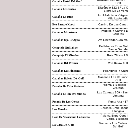
Cabaña Postal Del Golf
Golf
Discépolo 322 Bº La C
Cabaña Los Nietos
Sierra De La Vent
Av. Pillahuinco Y Aguar
Cabaña La Rula
Villa La Arcadi
Eco Parque Kooch
Camino De Las Carreta
Pringles Y Camino 
Cabañas Mirasierra
Carretas
Cabañas Ojo De Agua
Av. Libertador San Ma
Del Mirador Entre Ma
Complejo Quillahue
Sauce Grande
Complejo El Mirador
Ruta 76 Km 22
Cabañas Del Pehuen
Von Bulow 180
Cabañas Las Pinochas
Pillahuinco Y Chin
Manzana Los Churrinc
Cabañas Balcón Del Golf
Golf
Paloma Y Belisario -
Postales De Villa Ventana
Ventana
Las Carretas 169 - Sie
Cabaña El Fin Del Mundo
Ventana
Posada De Los Cerros
Punta Alta 437
Belisario Entre Tacua
Los Abuelos
Chingolo
Paloma Entre Cerro
Casa De Vacaciones La Serena
Carpa Y Belisar
Manzana Los Cedros -
La Casa Del Golf
Del Golf