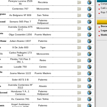
Pereyra Lucena 2526
Recoleta
4b
Compl
Café d
Corrientes 767
Microcentro
Rojo 
grano
Av Belgrano Nº 809
San Telmo
Palermo
ywood
Serrano 565 Piso 7
Hollywood
Busca
Avenida Cordoba 875
Microcentro
10 C
Lugar
rto
Olga Cossettini 1350
Puerto Madero
Hotel
e Home
Julian Alvarez 1937
Palermo
n
9 De Julio 600
Tigre
Carlos Pellegrini 173
173
Microcentro
5to A
o
Florida 716 Piso 3
Retiro
Dto. L
sco
Lavalle 750
Centro
 In
Juana Manso 1122
Puerto Madero
Soler 4073 3 B
Palermo
Avenida Corrientes Nº
o
Abasto
3112
Honduras Y A. J.
Palermo
llywood
Carranza
Hollywood
Av. Caseros 781
San Telmo
Angel Justiniano
ents
Palermo
Carranza 2035