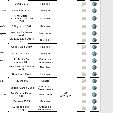
Beruti 3372
Palermo
basto
Corrientes 3112
Almagro
Fray Justo
Santamaria De Oro
Palermo
2047
mo V
Billinghurst 1087
Palermo
Avenida De Mayo
greso
Monserrat
1316
Uruguay 1223 Depto
Recoleta
12
Godoy Cruz 2459
Palermo
enos
Chacabuco 671
Almagro
Av. Acuña De
Ciudad de
mo Ii
Figueroa 1366
Buenos Aires
Jose Evaristo Uriburu
Recoleta
1041
Bonpland, 1549
Palermo
s I
Aguero 568
Abasto
Ciudad de
Teodoro García 2866
Buenos Aires
Tte General Perón
(011)
 Aires
Microcentro
940
43266328
Demaria 4525
Palermo
Av. Boedo 660 -
Ciudad de
Almagro
Buenos Aires