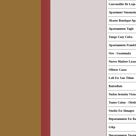
Conventillo De Lujo
Apartment Venezuel
Abasto Boutique Ap
Apartamento Tagle
Tango Cozy Cuba
Apartamento Frankl
Oro - Guatemala
Nuevo Madero Luxu
Olleros Casas
Loft En San Telmo
Bairesflats
Nuñez Avenida Vista
Teatro Colon - Obeli
Studio En Almagro
Departamento En Ba
G&p
Departamento Tucu