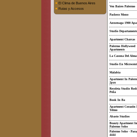
El Clima de Buenos Aires
Ven Baires Palermo
Rutas y Accesos
Pacheco Mono
Azcuenaga 1900 Apa
Studio Departament
Apartment Charcas
Palermo Hollywood
Apartments
La Casona Del Alma
Studio En Microcent
Malabia
Apartment In Paler
2pax
Recoleta Studio Rod
Peña
Book In Ba
Apartment Corazón 
Telmo
Abasto Studios
Beauty Apartment I
Palermo Soho
Palermo Soho - Par
4444