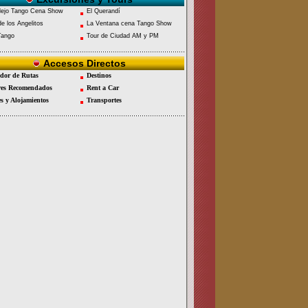
ejo Tango Cena Show
El Querandí
e los Angelitos
La Ventana cena Tango Show
Tango
Tour de Ciudad AM y PM
Accesos Directos
dor de Rutas
Destinos
es Recomendados
Rent a Car
es y Alojamientos
Transportes