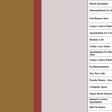
Beruti Apartment
Monoambiente En A
Feel Buenos Aires
Grupo Coinca Paler
Apartamento En Con
Recoleta Loft
Godoy Cruz Suites
Apartamento En Bu
Aires
Grupo Coinca Paler
Fg Departamentos
Noa Noa Lofts
Parada Abasto - Arco
Colegiales Apart
Super Resort Buenos
Demaria Luxury
Apartments
Rent In Baires