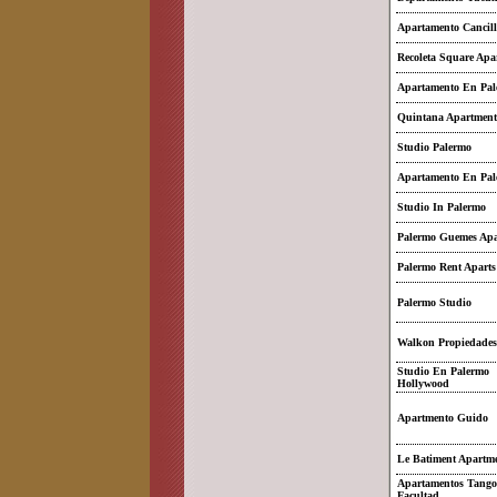
Apartamento Cancill
Recoleta Square Apa
Apartamento En Pal
Quintana Apartment
Studio Palermo
Apartamento En Pal
Studio In Palermo
Palermo Guemes Apa
Palermo Rent Aparts
Palermo Studio
Walkon Propiedades
Studio En Palermo
Hollywood
Apartmento Guido
Le Batiment Apartm
Apartamentos Tango
Facultad