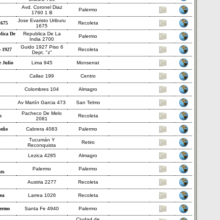
Avd. Coronel Diaz
Palermo
1760 1 B
Jose Evaristo Uriburu
1675
Recoleta
1675
lica De
Republica De La
Palermo
India 2700
Guido 1927 Piso 6
 1927
Recoleta
Dept. "z"
 Julio
Lima 945
Monserrat
Callao 199
Centro
Colombres 104
Almagro
Av Martín Garcia 473
San Telmo
Pacheco De Melo
o
Recoleta
2081
seño
Cabrera 4083
Palermo
Tucumán Y
Retiro
Reconquista
Lezica 4285
Almagro
Palermo
Palermo
ts
Austria 2277
Recoleta
ea
Larrea 1026
Recoleta
ermo
Santa Fe 4940
Palermo
Ciudad de