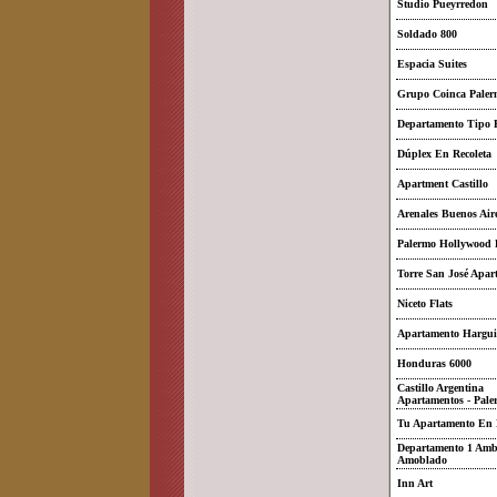
Studio Pueyrredon
Soldado 800
Espacia Suites
Grupo Coinca Paler
Departamento Tipo 
Dúplex En Recoleta
Apartment Castillo
Arenales Buenos Air
Palermo Hollywood 
Torre San José Apar
Niceto Flats
Apartamento Hargu
Honduras 6000
Castillo Argentina
Apartamentos - Pale
Tu Apartamento En 
Departamento 1 Amb
Amoblado
Inn Art