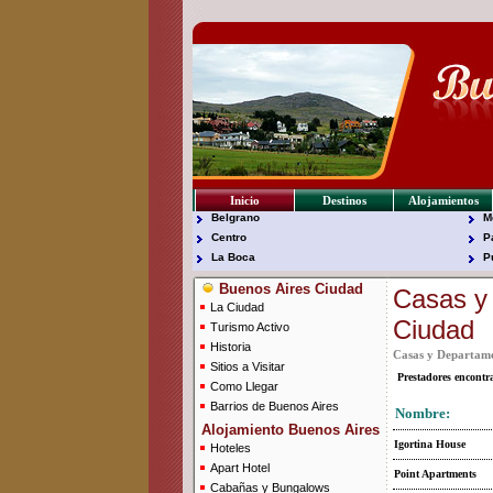
Inicio
Destinos
Alojamientos
Belgrano
M
Centro
P
La Boca
P
Buenos Aires Ciudad
Casas y
La Ciudad
Ciudad
Turismo Activo
Historia
Casas y Departame
Sitios a Visitar
Prestadores encont
Como Llegar
Barrios de Buenos Aires
Nombre:
Alojamiento Buenos Aires
Igortina House
Hoteles
Apart Hotel
Point Apartments
Cabañas y Bungalows