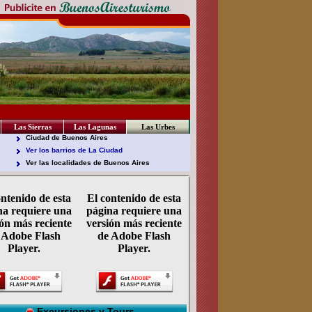
Las Sierras
Las Lagunas
Las Urbes
Ciudad de Buenos Aires
Ver los barrios de La Ciudad
Ver las localidades de Buenos Aires
ontenido de esta
El contenido de esta
na requiere una
página requiere una
ón más reciente
versión más reciente
 Adobe Flash
de Adobe Flash
Player.
Player.
Excursiones y Tours