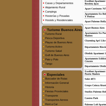
Excellent Apartment
Casas y Departamentos
Recoleta 4pax
Alojamiento Rural
Apart Corrientes 767
Campings
Apartamento En Bel
Hosterías y Posadas
Y Piedras
Hostels y Residenciales
Apart Palermo Holl
Apart Buenos Aires
Turismo Buenos Aires
Apartamento En Pue
Turismo Rural
Madero
Pesca Deportiva
Charming Apt! Lik
Playas de Buenos Aires
Turismo Activo
Departamento Rincó
Turismo Salud
Obelisk Apartment 
Golf de Buenos Aires
Apartamento Edifici
Pato y Polo
Crucero
Tango
Departamento Obeli
Excellent Apartment
Especiales
Puerto Madero
Buscador de Rutas
Soler 4073
Información General
Grupo Coinca Abast
Historia
Fiestas Provinciales
Studios Palermo Ho
Transporte
Caseros Park
Transportes Aereos
Rent a Car
Palermo Loft Apartm