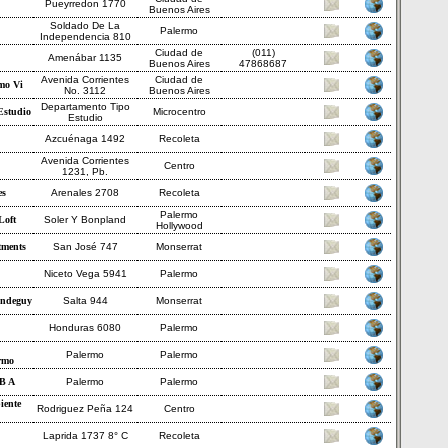
Pueyrredon 1770
Buenos Aires
Soldado De La
Palermo
Independencia 810
Ciudad de
(011)
Amenábar 1135
Buenos Aires
47868687
Avenida Corrientes
Ciudad de
mo Vi
No. 3112
Buenos Aires
Departamento Tipo
Estudio
Microcentro
Estudio
Azcuénaga 1492
Recoleta
Avenida Corrientes
Centro
1231, Pb.
es
Arenales 2708
Recoleta
Palermo
Loft
Soler Y Bonpland
Hollywood
tments
San José 747
Monserrat
Niceto Vega 5941
Palermo
indeguy
Salta 944
Monserrat
Honduras 6080
Palermo
Palermo
Palermo
rmo
B A
Palermo
Palermo
iente
Rodriguez Peña 124
Centro
Laprida 1737 8° C
Recoleta