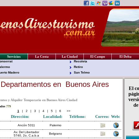
Servicios
La Costa
La Ciudad
El Campo
El Delta
onserrat
Recoleta
alermo
Retiro
uerto Madero
San Telmo
 Departamentos en Buenos Aires
El c
pági
versi
ntos y Alquiler Temporario en Buenos Aires Ciudad
de
rados
779
1
|
2
|
3
|
4
|
5
|
6
>>
Dirección:
Localidad:
Teléfono:
Correo:
Web:
Ancón 5311
Palermo
Av. Del Libertador
Belgrano
5740, 2o, C.a.b.a