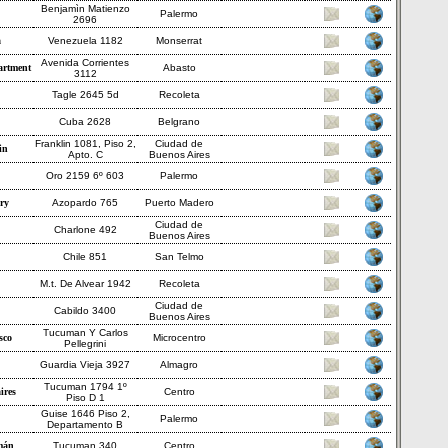
Benjamìn Matienzo
Palermo
2696
a
Venezuela 1182
Monserrat
Avenida Corrientes
artment
Abasto
3112
Tagle 2645 5d
Recoleta
Cuba 2628
Belgrano
Franklin 1081, Piso 2,
Ciudad de
in
Apto. C
Buenos Aires
Oro 2159 6º 603
Palermo
ry
Azopardo 765
Puerto Madero
Ciudad de
Charlone 492
Buenos Aires
Chile 851
San Telmo
M.t. De Alvear 1942
Recoleta
Ciudad de
Cabildo 3400
Buenos Aires
Tucuman Y Carlos
sco
Microcentro
Pellegrini
Guardia Vieja 3927
Almagro
Tucuman 1794 1º
ires
Centro
Piso D 1
Guise 1646 Piso 2,
Palermo
Departamento B
mán
Tucuman 340
Centro