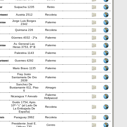
er
Suipacha 1235
Retiro
rtment
Austria 2512
Recoleta
Jorge Luis Borges
ermo
Palermo
2342
Quintana 226
Recoleta
Güemes 4032 - 2ºa
Palermo
Av. General Las
ermo
Palermo
Heras 3753, 6º B
Palestina 1143
Palermo
rtment
Guemes 4292
Palermo
Mario Bravo 1135
Palermo
Fray Justo
Santamaria De Oro
Palermo
2639
Sanchez De
Bustamante 611, Piso
Almagro
6
Palermo
Nicaragua Y Arevalo
Hollywood
Guido 1754, Apto.
10º~"c" (al Lado De
Recoleta
La Embajada De
España)
ents
Paraguay 2862
Recoleta
Presidente José E.
Centro
Uriburu 730