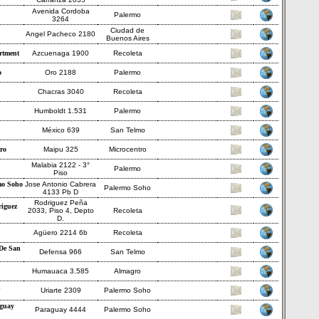
Avenida Cordoba
Palermo
3264
Ciudad de
Angel Pacheco 2180
Buenos Aires
rtment
Azcuenaga 1900
Recoleta
o
Oro 2188
Palermo
Chacras 3040
Recoleta
Humboldt 1.531
Palermo
México 639
San Telmo
ro
Maipu 325
Microcentro
Malabia 2122 - 3°
Palermo
Piso
mo Soho
Jose Antonio Cabrera
Palermo Soho
4133 Pb D
Rodriguez Peña
riguez
2033, Piso 4, Depto
Recoleta
D.
Agüero 2214 6b
Recoleta
De San
Defensa 966
San Telmo
Humauaca 3.585
Almagro
n
Uriarte 2309
Palermo Soho
aguay
Paraguay 4444
Palermo Soho